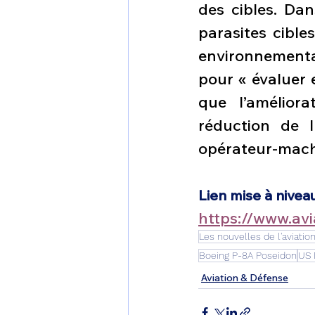
des cibles. Dan
parasites cible
environnemental
pour « évaluer e
que l’amélior
réduction de l
opérateur-mach
Lien mise à nivea
https://www.av
Les nouvelles de l'aviatio
Boeing P-8A Poseidon
US 
Aviation & Défense