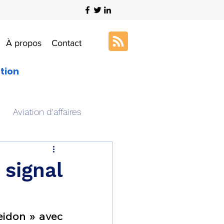
À propos
Contact
ation
Aviation d'affaires
s
Art & Aviation
 signal
ation aéronautique
idon » avec 