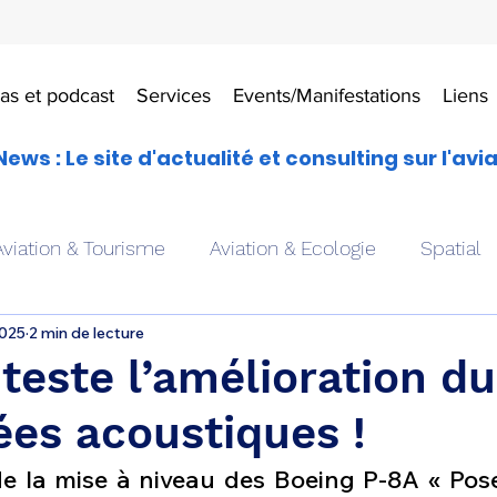
as et podcast
Services
Events/Manifestations
Liens
News : Le site d'actualité et consulting sur l'avi
Aviation & Tourisme
Aviation & Ecologie
Spatial
2025
2 min de lecture
es
Drones aériens
Avions école
Hélicoptère
teste l’amélioration du
es acoustiques !
Avionique & pilotage
Avion expérimental
Form
e la mise à niveau des Boeing P-8A « Pose