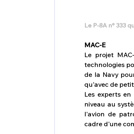
Le P-8A n° 333 q
MAC-E
Le projet MAC-
technologies po
de la Navy pour
qu'avec de peti
Les experts en 
niveau au systè
l'avion de patr
cadre d'une com