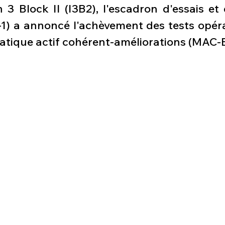
 3 Block II (I3B2), l'escadron d'essais et 
Défense sol-air DSA
Amphibie
Drones
C
1) a annoncé l'achèvement des tests opéra
atique actif cohérent-améliorations (MAC-E
ier Global 6500
Fret aérien
Salon Aéronautiqu
 militaire au Vénézuela
Simulateur avion de comba