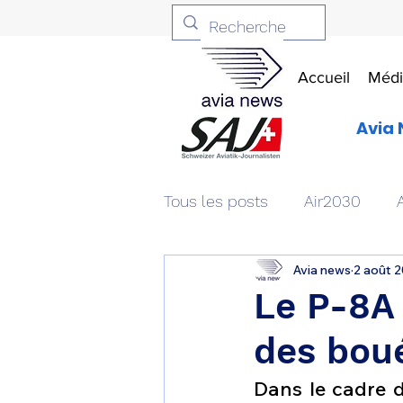
Accueil
Médi
Avia 
Tous les posts
Air2030
Avia news
2 août 
Aviation & Défense
Livr
Le P-8A 
des boué
Patrimoine aéronautique
Dans le cadre d