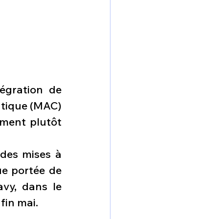
gration de 
tique (MAC) 
ment plutôt 
des mises à 
e portée de 
vy, dans le 
fin mai.