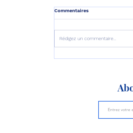
Commentaires
Rédigez un commentaire...
L’Australie équipe ses F-35
d’AIM-260 !
Abo