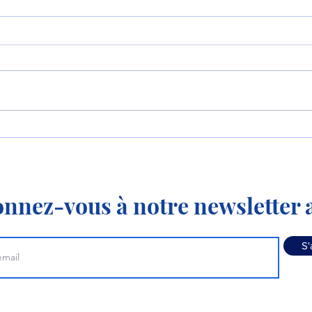
Le P-8 et le MQ-4
La 
apprennent à travailler
KC-3
ensemble !
nnez-vous à notre newsletter a
S'