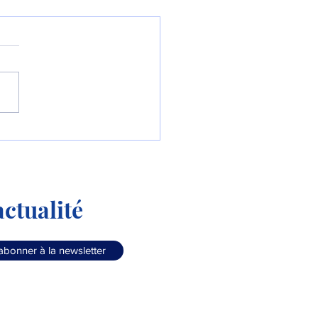
Colombie commande le
90 « Millennium » !
ctualité
abonner à la newsletter