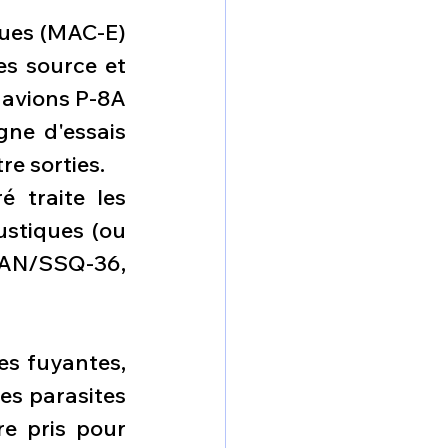
ues (MAC-E) 
s source et 
 avions P-8A 
ne d'essais 
re sorties. 
 traite les 
stiques (ou 
AN/SSQ-36, 
s fuyantes, 
s parasites 
e pris pour 