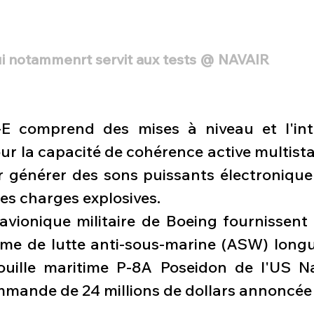
ui notammenrt servit aux tests @ NAVAIR
E comprend des mises à niveau et l'inté
ur la capacité de cohérence active multista
 générer des sons puissants électronique
tes charges explosives.
avionique militaire de Boeing fournissent 
me de lutte anti-sous-marine (ASW) longu
ouille maritime P-8A Poseidon de l'US Na
mande de 24 millions de dollars annoncée 