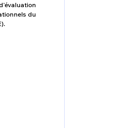
d'évaluation 
omposante ESPACE
tionnels du 
).
e de Dubaï 25
t
Avionneurs