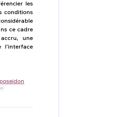
rencier les 
s conditions 
onsidérable 
ans ce cadre 
accru, une 
'interface 
-poseidon
se