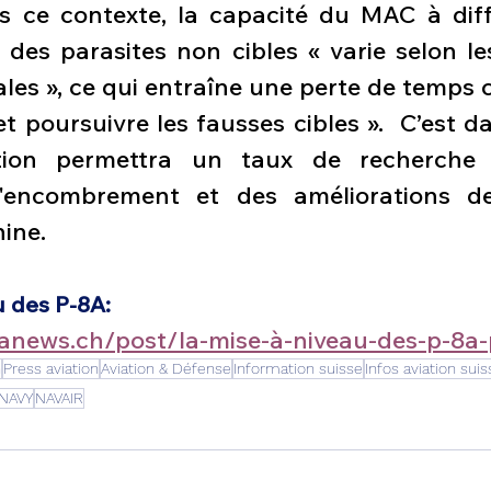
s ce contexte, la capacité du MAC à diffé
s des parasites non cibles « varie selon le
es », ce qui entraîne une perte de temps c
t poursuivre les fausses cibles ».  C’est d
ation permettra un taux de recherche 
'encombrement et des améliorations de l
ine. 
u des P-8A:
ianews.ch/post/la-mise-à-niveau-des-p-8a
n
Press aviation
Aviation & Défense
Information suisse
Infos aviation suis
NAVY
NAVAIR