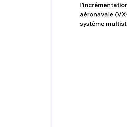
l’incrémentation
1 er avril
Motorisation
aéronavale (VX-
système multist
Shenyang J-35
Bombard
Airbus H145M
Opération
Tiltrotors