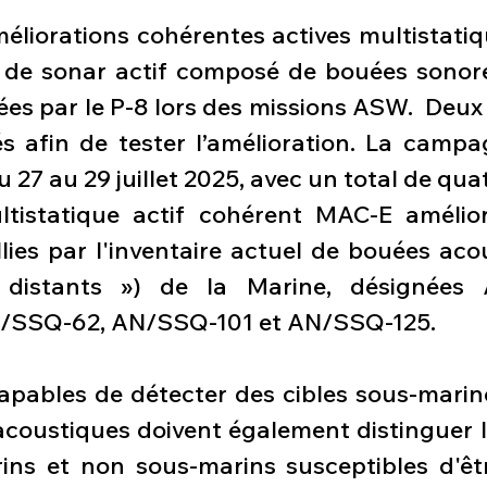
éliorations cohérentes actives multistatiq
 de sonar actif composé de bouées sonore
sées par le P-8 lors des missions ASW.  Deux
s afin de tester l’amélioration. La campag
u 27 au 29 juillet 2025, avec un total de quat
tistatique actif cohérent MAC-E amélioré
lies par l'inventaire actuel de bouées acou
 distants ») de la Marine, désignées 
/SSQ-62, AN/SSQ-101 et AN/SSQ-125.
apables de détecter des cibles sous-marine
acoustiques doivent également distinguer le
ns et non sous-marins susceptibles d'êtr