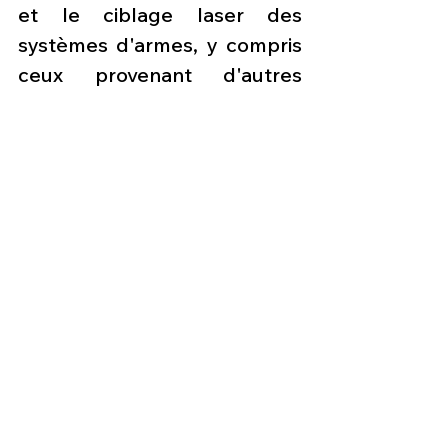
et le ciblage laser des 
systèmes d'armes, y compris 
ceux provenant d'autres 
plateformes.
Le quatrième système est un 
système d'échange 
d'informations composé de 
deux systèmes 
indépendants : la liaison de 
données multifonctionnelle 
avancée (MADL), furtive, pour 
la communication avec les 
autres F-35, et le système 
Link-16 classique pour la 