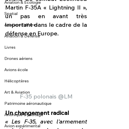
Aviation & Ecologie
Martin F-35A « Lightning II », 
Spatial
un pas en avant très 
important dans le cadre de la 
Aviation d'affaires
défense en Europe. 
Aviation & Défense
Livres
Drones aériens
Avions école
Hélicoptères
Art & Aviation
F-35 polonais @LM
Patrimoine aéronautique
Un changement radical
Avionique & pilotage
« Les F-35, avec l'armement 
Avion expérimental