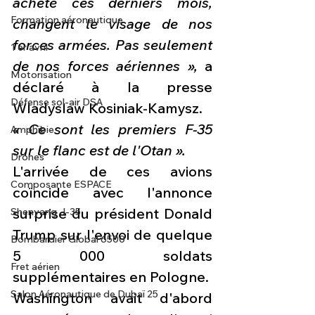
acheté ces derniers mois, 
Formation aéronautique
changent le visage de nos 
forces armées. Pas seulement 
1 er avril
de nos forces aériennes »,
 a 
Motorisation
déclaré à la presse 
Défense sol-air DSA
Wladyslaw Kosiniak-Kamysz.
« Ce sont les premiers F-35 
Amphibie
sur le flanc est de l'Otan ».
Drones
L'arrivée de ces avions 
Composante ESPACE
coïncide avec l'annonce 
surprise du président Donald 
Shenyang J-35
Trump sur l'envoi de quelque 
Bombardier Global 6500
5 000 soldats 
Fret aérien
supplémentaires en Pologne.
Salon Aéronautique de Dubaï 25
Washington avait d'abord 