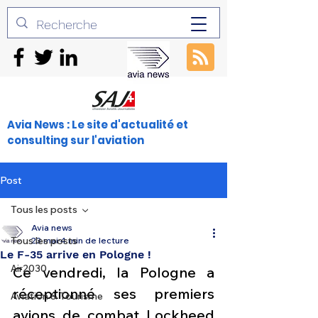
Avia News : Le site d'actualité et
consulting sur l'aviation
Post
Tous les posts
Avia news
Tous les posts
23 mai
4 min de lecture
Le F-35 arrive en Pologne !
Air2030
Ce vendredi, la Pologne a 
réceptionné ses premiers 
Aviation & Tourisme
avions de combat Lockheed 