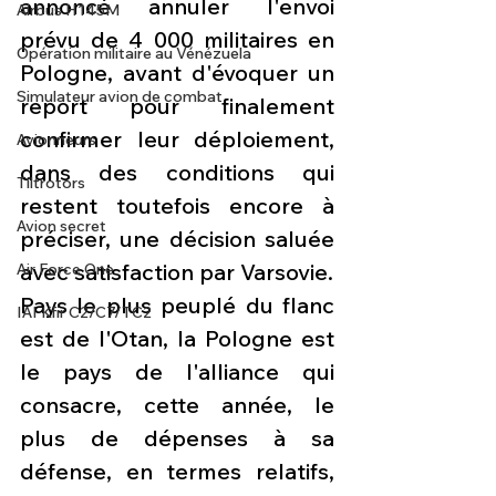
annoncé annuler l'envoi 
Airbus H145M
prévu de 4 000 militaires en 
Opération militaire au Vénézuela
Pologne, avant d'évoquer un 
Simulateur avion de combat
report pour finalement 
confirmer leur déploiement, 
Avionneurs
dans des conditions qui 
Tiltrotors
restent toutefois encore à 
Avion secret
préciser, une décision saluée 
avec satisfaction par Varsovie.
Air Force One
Pays le plus peuplé du flanc 
IAI Kfir C2/C7/TC2
est de l'Otan, la Pologne est 
le pays de l'alliance qui 
consacre, cette année, le 
plus de dépenses à sa 
défense, en termes relatifs, 