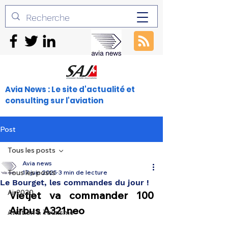
Avia News : Le site d'actualité et
consulting sur l'aviation
Post
Tous les posts
Avia news
Tous les posts
17 juin 2025
3 min de lecture
Le Bourget, les commandes du jour !
Air2030
Vietjet va commander 100 
Airbus A321neo
Aviation & Tourisme