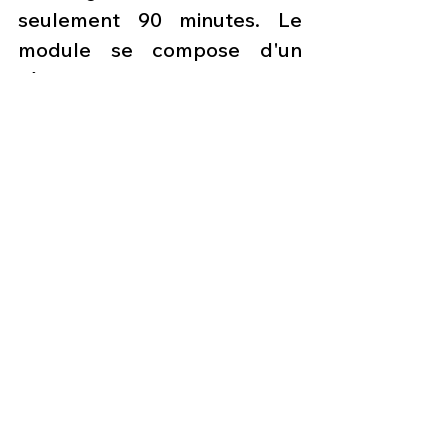
seulement 90 minutes. Le 
module se compose d'un 
réservoir de 7 500 litres qui 
peut être rempli au sol avec 
de l'eau et un liquide de 
retardateur en moins de 10 
minutes. Il a également une 
buse de pulvérisation 
émergeant par la trappe 
gauche du fuselage. Le C-27J 
Next Generation Fire Fighter 
est un véritable 
"écosystème", conforme et 
soutenant le plan de 
durabilité de Leonardo, qui 