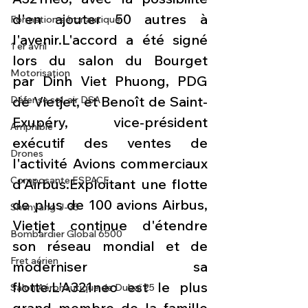
d'en ajouter 50 autres à 
Formation aéronautique
l'avenir.L'accord a été signé 
1 er avril
lors du salon du Bourget 
Motorisation
par Dinh Viet Phuong, PDG 
de Vietjet, et Benoît de Saint-
Défense sol-air DSA
Exupéry, vice-président 
Amphibie
exécutif des ventes de 
Drones
l'activité Avions commerciaux 
Composante ESPACE
d'Airbus.Exploitant une flotte 
de plus de 100 avions Airbus, 
Shenyang J-35
Vietjet continue d'étendre 
Bombardier Global 6500
son réseau mondial et de 
Fret aérien
moderniser sa 
flotte.L'A321neo est le plus 
Salon Aéronautique de Dubaï 25
grand membre de la famille 