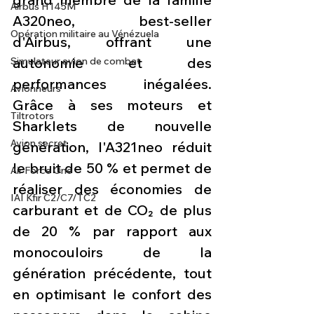
Airbus H145M
A320neo, best-seller 
Opération militaire au Vénézuela
d'Airbus, offrant une 
autonomie et des 
Simulateur avion de combat
performances inégalées. 
Avionneurs
Grâce à ses moteurs et 
Tiltrotors
Sharklets de nouvelle 
Avion secret
génération, l'A321neo réduit 
le bruit de 50 % et permet de 
Air Force One
réaliser des économies de 
IAI Kfir C2/C7/TC2
carburant et de CO₂ de plus 
de 20 % par rapport aux 
monocouloirs de la 
génération précédente, tout 
en optimisant le confort des 