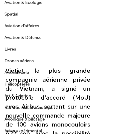
Aviation & Ecologie
Spatial
Aviation d'affaires
Aviation & Défense
Livres
Drones aériens
Vietjet, la plus grande 
Avions école
compagnie aérienne privée 
Hélicoptères
du Vietnam, a signé un 
Art & Aviation
protocole d'accord (MoU) 
avec Airbus portant sur une 
Patrimoine aéronautique
nouvelle commande majeure 
Avionique & pilotage
de 100 avions monocouloirs 
Avion expérimental
A321neo, avec la possibilité 