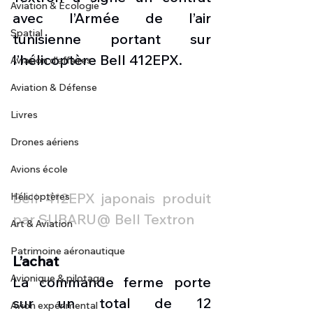
Aviation & Ecologie
avec l’Armée de l’air 
Spatial
tunisienne portant sur 
l’hélicoptère Bell 412EPX.
Aviation d'affaires
Aviation & Défense
Livres
Drones aériens
Avions école
Bell 412EPX japonais produit 
Hélicoptères
par SUBARU@ Bell Textron
Art & Aviation
Patrimoine aéronautique
L’achat
Avionique & pilotage
La commande ferme porte 
sur un total de 12 
Avion expérimental