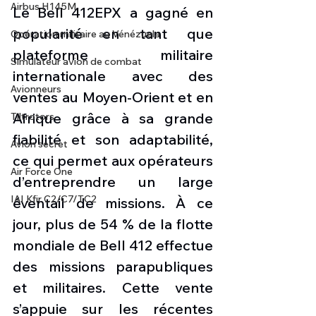
Airbus H145M
Le Bell 412EPX a gagné en 
popularité en tant que 
Opération militaire au Vénézuela
plateforme militaire 
Simulateur avion de combat
internationale avec des 
Avionneurs
ventes au Moyen-Orient et en 
Afrique grâce à sa grande 
Tiltrotors
fiabilité et son adaptabilité, 
Avion secret
ce qui permet aux opérateurs 
Air Force One
d’entreprendre un large 
IAI Kfir C2/C7/TC2
éventail de missions. À ce 
jour, plus de 54 % de la flotte 
mondiale de Bell 412 effectue 
des missions parapubliques 
et militaires. Cette vente 
s’appuie sur les récentes 