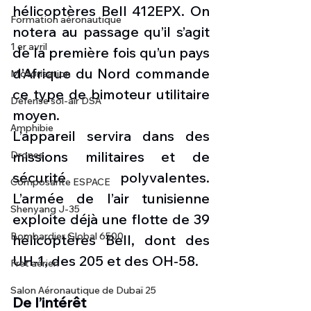
hélicoptères Bell 412EPX. On 
Formation aéronautique
notera au passage qu’il s’agit 
1 er avril
de la première fois qu’un pays 
d’Afrique du Nord commande 
Motorisation
ce type de bimoteur utilitaire 
Défense sol-air DSA
moyen.
Amphibie
L’appareil servira dans des 
missions militaires et de 
Drones
sécurité polyvalentes. 
Composante ESPACE
L’armée de l’air tunisienne 
Shenyang J-35
exploite déjà une flotte de 39 
Bombardier Global 6500
hélicoptères Bell, dont des 
UH-1, des 205 et des OH-58.
Fret aérien
Salon Aéronautique de Dubaï 25
De l’intérêt