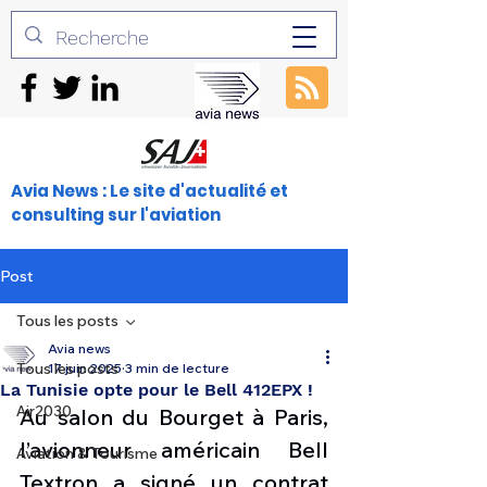
Avia News : Le site d'actualité et
consulting sur l'aviation
Post
Tous les posts
Avia news
Tous les posts
17 juin 2025
3 min de lecture
La Tunisie opte pour le Bell 412EPX !
Air2030
Au salon du Bourget à Paris, 
l’avionneur américain Bell 
Aviation & Tourisme
Textron a signé un contrat 