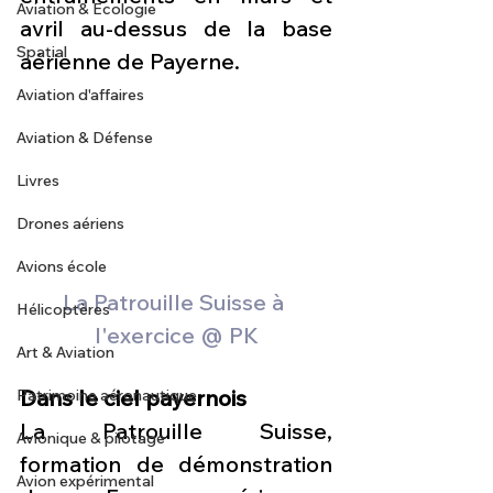
Aviation & Ecologie
avril au-dessus de la base 
Spatial
aérienne de Payerne.
Aviation d'affaires
Aviation & Défense
Livres
Drones aériens
Avions école
La Patrouille Suisse à 
Hélicoptères
l'exercice @ PK
Art & Aviation
Dans le ciel payernois
Patrimoine aéronautique
La Patrouille Suisse, 
Avionique & pilotage
formation de démonstration 
Avion expérimental