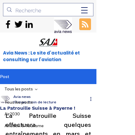
Avia News : Le site d'actualité et
consulting sur l'aviation
Post
Tous les posts
Avia news
Tous les posts
17 mars
1 min de lecture
La Patrouille Suisse à Payerne !
Air2030
La Patrouille Suisse 
effectuera quelques 
Aviation & Tourisme
entraînements en mars et 