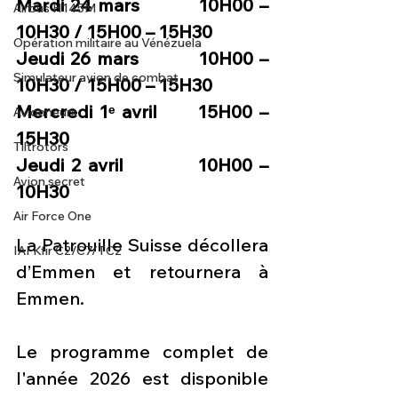
Mardi 24 mars          10H00 – 
Airbus H145M
10H30 / 15H00 – 15H30 
Opération militaire au Vénézuela
Jeudi 26 mars          10H00 – 
Simulateur avion de combat
10H30 / 15H00 – 15H30
Mercredi 1ᵉ avril      15H00 – 
Avionneurs
15H30
Tiltrotors
Jeudi 2 avril 	    10H00 – 
Avion secret
10H30
Air Force One
La Patrouille Suisse décollera 
IAI Kfir C2/C7/TC2
d’Emmen et retournera à 
Emmen.
Le programme complet de 
l'année 2026 est disponible 