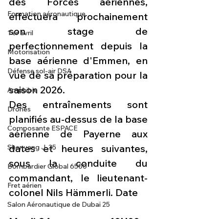
des Forces aériennes, 
Formation aéronautique
effectuera prochainement 
son stage de 
1 er avril
perfectionnement depuis la 
Motorisation
base aérienne d'Emmen, en 
Défense sol-air DSA
vue de sa préparation pour la 
saison 2026.
Amphibie
Des entraînements sont 
Drones
planifiés au-dessus de la base 
Composante ESPACE
aérienne de Payerne aux 
dates et heures suivantes, 
Shenyang J-35
sous la conduite du 
Bombardier Global 6500
commandant, le lieutenant-
Fret aérien
colonel Nils Hämmerli. Date
Salon Aéronautique de Dubaï 25