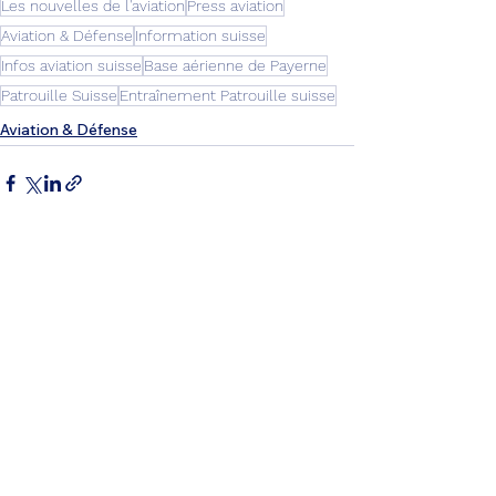
Les nouvelles de l'aviation
Press aviation
Aviation & Défense
Information suisse
Infos aviation suisse
Base aérienne de Payerne
Patrouille Suisse
Entraînement Patrouille suisse
Aviation & Défense
Voir tout
Posts récents