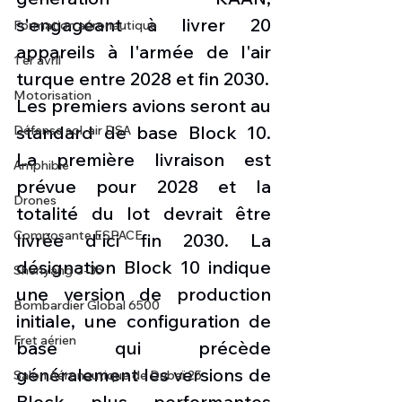
s'engageant à livrer 20 
Formation aéronautique
appareils à l'armée de l'air 
1 er avril
turque entre 2028 et fin 2030.
Motorisation
Les premiers avions seront au 
standard de base Block 10. 
Défense sol-air DSA
La première livraison est 
Amphibie
prévue pour 2028 et la 
Drones
totalité du lot devrait être 
Composante ESPACE
livrée d'ici fin 2030. La 
désignation Block 10 indique 
Shenyang J-35
une version de production 
Bombardier Global 6500
initiale, une configuration de 
Fret aérien
base qui précède 
généralement les versions de 
Salon Aéronautique de Dubaï 25
Block plus performantes 