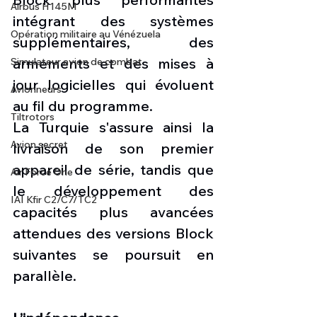
Airbus H145M
intégrant des systèmes 
Opération militaire au Vénézuela
supplémentaires, des 
armements et des mises à 
Simulateur avion de combat
jour logicielles qui évoluent 
Avionneurs
au fil du programme.
Tiltrotors
La Turquie s'assure ainsi la 
Avion secret
livraison de son premier 
appareil de série, tandis que 
Air Force One
le développement des 
IAI Kfir C2/C7/TC2
capacités plus avancées 
attendues des versions Block 
suivantes se poursuit en 
parallèle.