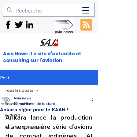
Avia News : Le site d'actualité et
consulting sur l'aviation
Post
Tous les posts
Avia news
Tous les posts
10 mai
3 min de lecture
Ankara signe pour le KAAN !
Air2030
Ankara lance la production 
d’une première série d’avions 
Aviation & Tourisme
de combat indigènes TAI 