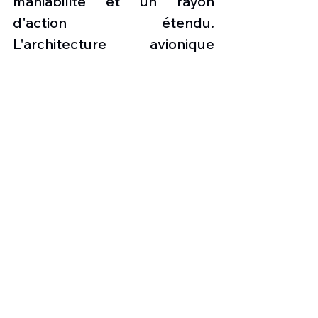
maniabilité et un rayon 
d'action étendu. 
L'architecture avionique 
repose sur la fusion de 
capteurs, une connectivité de 
liaison de données avancée 
et l'intégration de munitions 
de précision, une 
combinaison qui permet à un 
avion de cinquième 
génération de construire et 
de partager une image 
opérationnelle commune 
avec d'autres ressources en 
réseau, tout en engageant 