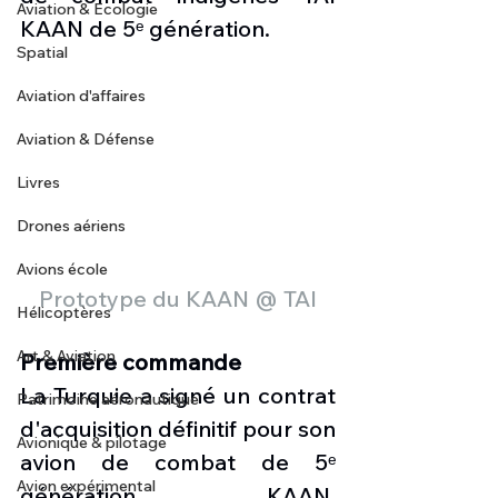
Aviation & Ecologie
KAAN de 5ᵉ génération.
Spatial
Aviation d'affaires
Aviation & Défense
Livres
Drones aériens
Avions école
Prototype du KAAN @ TAI
Hélicoptères
Art & Aviation
Première commande
La Turquie a signé un contrat 
Patrimoine aéronautique
d'acquisition définitif pour son 
Avionique & pilotage
avion de combat de 5ᵉ 
Avion expérimental
génération KAAN, 