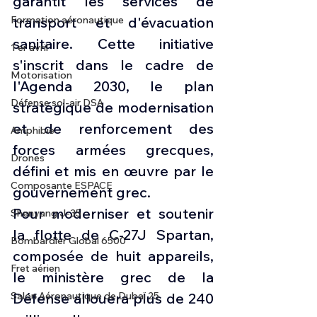
garantit les services de 
transport et d'évacuation 
Formation aéronautique
sanitaire. Cette initiative 
1 er avril
s'inscrit dans le cadre de 
Motorisation
l'Agenda 2030, le plan 
Défense sol-air DSA
stratégique de modernisation 
et de renforcement des 
Amphibie
forces armées grecques, 
Drones
défini et mis en œuvre par le 
Composante ESPACE
gouvernement grec.
Pour moderniser et soutenir 
Shenyang J-35
la flotte de C-27J Spartan, 
Bombardier Global 6500
composée de huit appareils, 
Fret aérien
le ministère grec de la 
Défense allouera plus de 240 
Salon Aéronautique de Dubaï 25