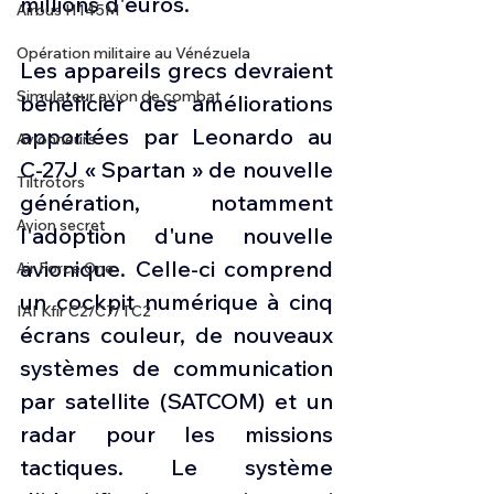
millions d'euros.
Airbus H145M
Opération militaire au Vénézuela
Les appareils grecs devraient 
Simulateur avion de combat
bénéficier des améliorations 
apportées par Leonardo au 
Avionneurs
C-27J « Spartan » de nouvelle 
Tiltrotors
génération, notamment 
Avion secret
l'adoption d'une nouvelle 
avionique. Celle-ci comprend 
Air Force One
un cockpit numérique à cinq 
IAI Kfir C2/C7/TC2
écrans couleur, de nouveaux 
systèmes de communication 
par satellite (SATCOM) et un 
radar pour les missions 
tactiques. Le système 