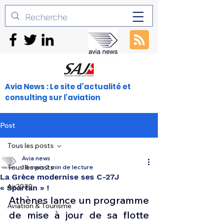
Avia News : Le site d'actualité et
consulting sur l'aviation
Post
Tous les posts
Avia news
Tous les posts
18 mars
2 min de lecture
La Grèce modernise ses C-27J
Air2030
« Spartan » !
Athènes lance un programme 
Aviation & Tourisme
de mise à jour de sa flotte 