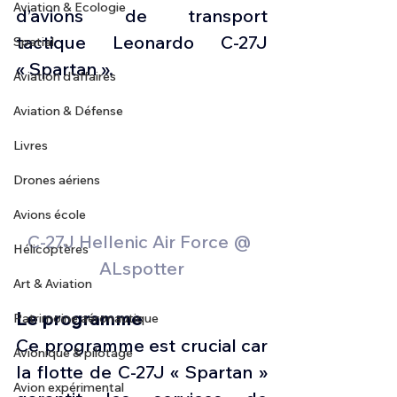
Aviation & Ecologie
d’avions de transport 
tactique Leonardo C-27J 
Spatial
« Spartan ». 
Aviation d'affaires
Aviation & Défense
Livres
Drones aériens
Avions école
C-27J Hellenic Air Force @ 
Hélicoptères
ALspotter
Art & Aviation
Le programme
Patrimoine aéronautique
Ce programme est crucial car 
Avionique & pilotage
la flotte de C-27J « Spartan » 
Avion expérimental