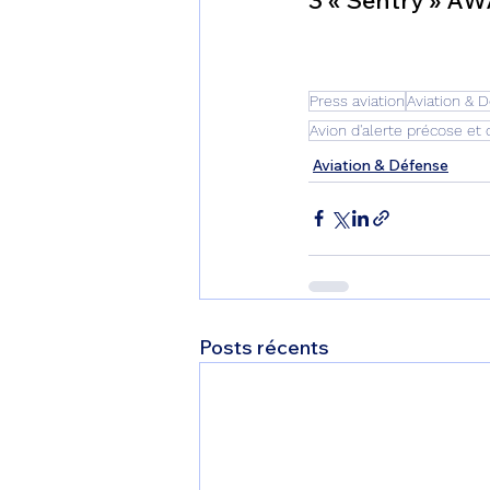
Press aviation
Aviation & 
Avion d'alerte précose e
Aviation & Défense
Posts récents