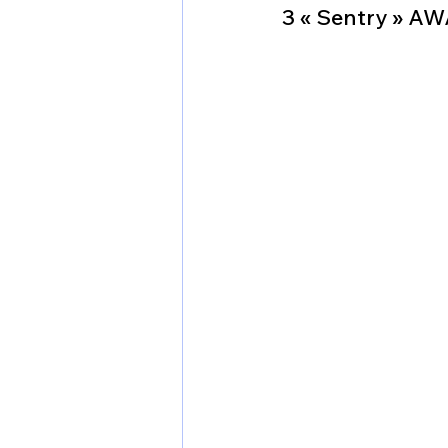
3 « Sentry » AW
1 er avril
Motorisation
Shenyang J-35
Bombard
Airbus H145M
Opération
Tiltrotors