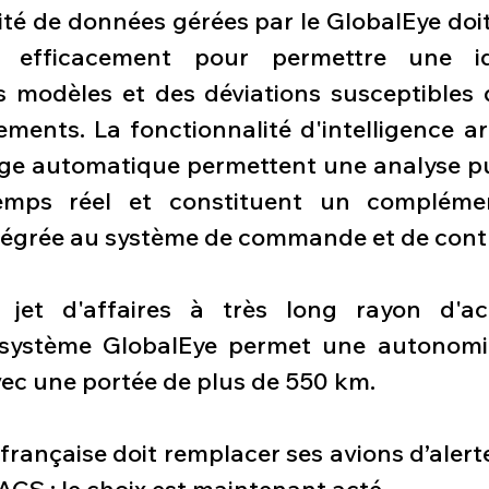
té de données gérées par le GlobalEye doit 
 efficacement pour permettre une iden
 modèles et des déviations susceptibles d'
ents. La fonctionnalité d'intelligence artif
age automatique permettent une analyse pu
mps réel et constituent un complémen
intégrée au système de commande et de cont
jet d'affaires à très long rayon d'act
système GlobalEye permet une autonomie 
vec une portée de plus de 550 km.
r française doit remplacer ses avions d’aler
ACS ; le choix est maintenant acté.