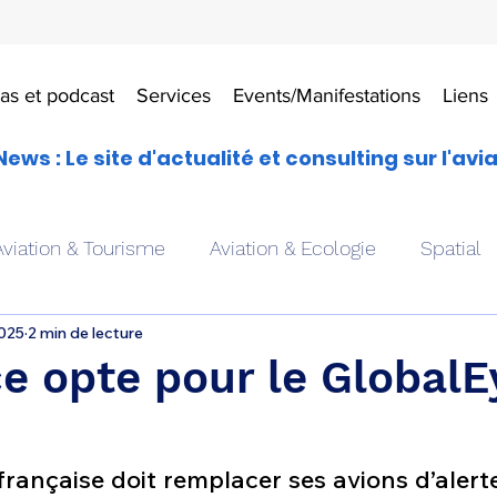
as et podcast
Services
Events/Manifestations
Liens
News : Le site d'actualité et consulting sur l'avi
Aviation & Tourisme
Aviation & Ecologie
Spatial
2025
2 min de lecture
es
Drones aériens
Avions école
Hélicoptère
e opte pour le GlobalE
Avionique & pilotage
Avion expérimental
Form
 française doit remplacer ses avions d’aler