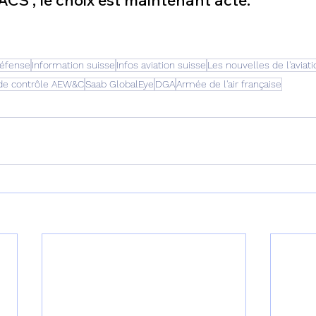
Défense
Information suisse
Infos aviation suisse
Les nouvelles de l'aviati
t de contrôle AEW&C
Saab GlobalEye
DGA
Armée de l'air française