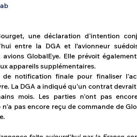
aab
urget, une déclaration d'intention conj
'hui entre la DGA et l’avionneur suédoi
 avions GlobalEye. Elle prévoit également
ux appareils supplémentaires.
e notification finale pour finaliser l'acq
e. La DGA a indiqué qu'un contrat devrait ê
ains mois. Les parties n'ont pas encore
 n'a pas encore reçu de commande de Glob
e.
annonce faite aujourd'hui par la France co