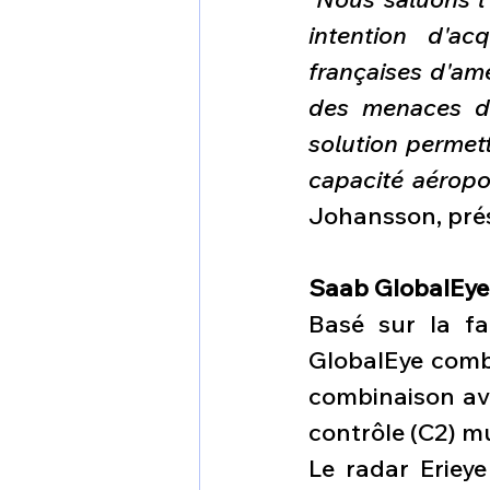
intention d'ac
françaises d'amé
des menaces dan
solution permett
capacité aéropo
Johansson, prés
Saab GlobalEye
Basé sur la fa
GlobalEye comb
combinaison av
contrôle (C2) m
Le radar Eriey