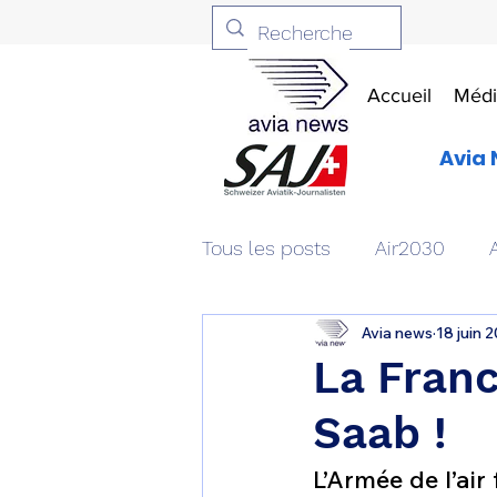
Accueil
Médi
Avia 
Tous les posts
Air2030
Avia news
18 juin 
Aviation & Défense
Livr
La Franc
Saab !
Patrimoine aéronautique
L’Armée de l’air