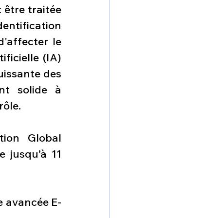
être traitée 
tification 
affecter le 
icielle (IA) 
issante des 
t solide à 
rôle.
ion Global 
jusqu’à 11 
te avancée E-