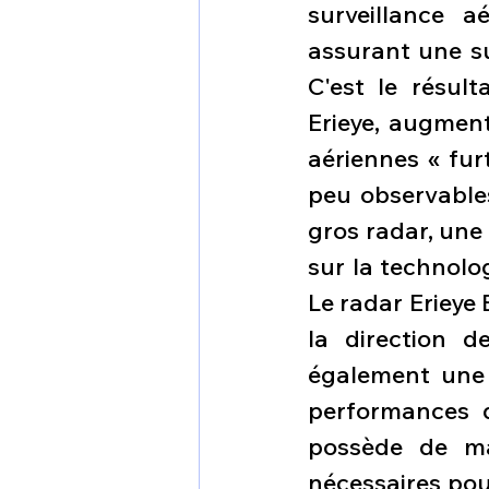
surveillance a
assurant une sur
C'est le résul
Erieye, augment
aériennes « fur
peu observables
gros radar, une
sur la technolo
Le radar Erieye
la direction d
également une 
performances d
possède de man
nécessaires pour