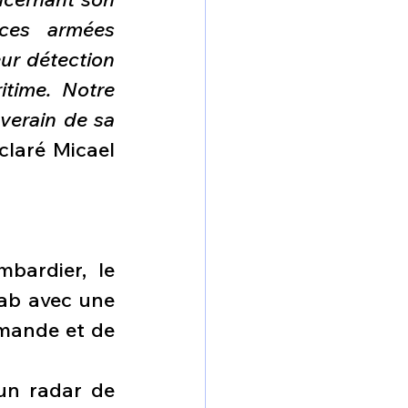
ces armées 
ur détection 
time. Notre 
verain de sa 
claré Micael 
ardier, le 
ab avec une 
ande et de 
un radar de 