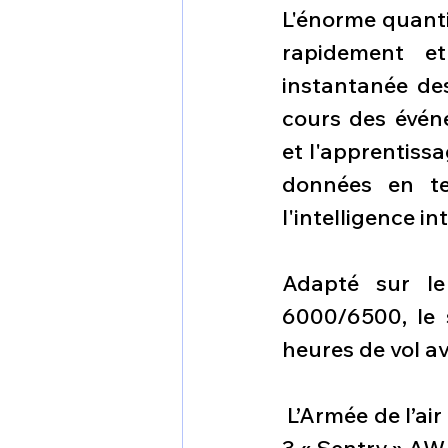
L'énorme quanti
rapidement et
instantanée des
cours des événem
et l'apprentiss
données en te
l'intelligence 
Adapté sur le 
6000/6500, le 
heures de vol a
 L’Armée de l’ai
3 « Sentry » AW