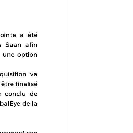
ointe a été 
s Saan afin 
 une option 
uisition va 
tre finalisé 
 conclu de 
alEye de la 
ncernant son 