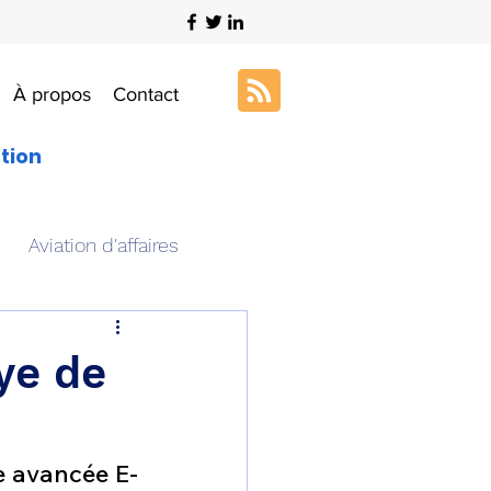
À propos
Contact
ation
Aviation d'affaires
s
Art & Aviation
ye de
ation aéronautique
te avancée E-