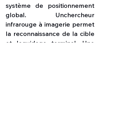
système de positionnement 
global. Unchercheur 
infrarouge à imagerie permet 
la reconnaissance de la cible 
et leguidage terminal. Une 
liaison de données permet au 
missile de transmettre 
saposition et son état 
pendant le vol, ce qui permet 
une meilleure évaluation 
desdommages causés par les 
bombes. L'ogive est un WDU-
42/B de 450 kg (1 000 lb).Le 
JASSM peut être transporté 
par une large gamme 