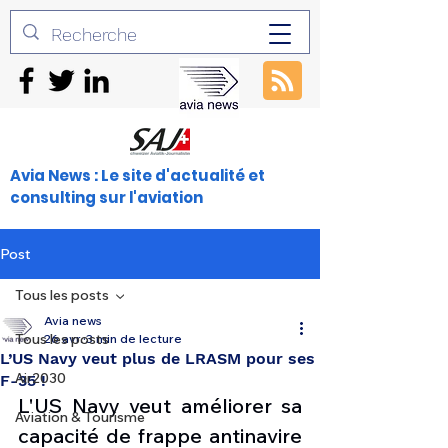
Avia News : Le site d'actualité et
consulting sur l'aviation
Post
Tous les posts
Avia news
Tous les posts
26 avr.
3 min de lecture
L’US Navy veut plus de LRASM pour ses
Air2030
F-35 !
L'US Navy veut améliorer sa 
Aviation & Tourisme
capacité de frappe antinavire 