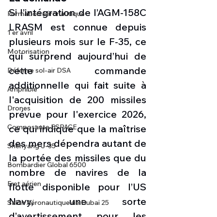
Si l’intégration de l’AGM-158C 
Formation aéronautique
LRASM est connue depuis 
1 er avril
plusieurs mois sur le F-35, ce 
Motorisation
qui surprend aujourd’hui de 
cette commande 
Défense sol-air DSA
additionnelle qui fait suite à 
Amphibie
l'acquisition de 200 missiles 
Drones
prévue pour l'exercice 2026, 
Composante ESPACE
ce qui indique que la maîtrise 
des mers dépendra autant de 
Shenyang J-35
la portée des missiles que du 
Bombardier Global 6500
nombre de navires de la 
Fret aérien
flotte disponible pour l’US 
Navy, une sorte 
Salon Aéronautique de Dubaï 25
d’avertissement pour les 