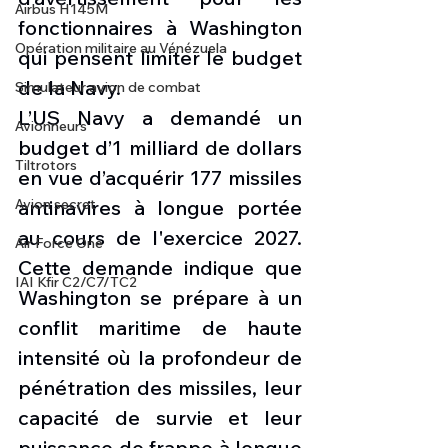
Airbus H145M
fonctionnaires à Washington 
Opération militaire au Vénézuela
qui pensent limiter le budget 
de la Navy.
Simulateur avion de combat
L’US Navy a demandé un 
Avionneurs
budget d’1 milliard de dollars 
Tiltrotors
en vue d’acquérir 177 missiles 
Avion secret
antinavires à longue portée 
au cours de l'exercice 2027. 
Air Force One
Cette demande indique que 
IAI Kfir C2/C7/TC2
Washington se prépare à un 
conflit maritime de haute 
intensité où la profondeur de 
pénétration des missiles, leur 
capacité de survie et leur 
puissance de frappe à longue 