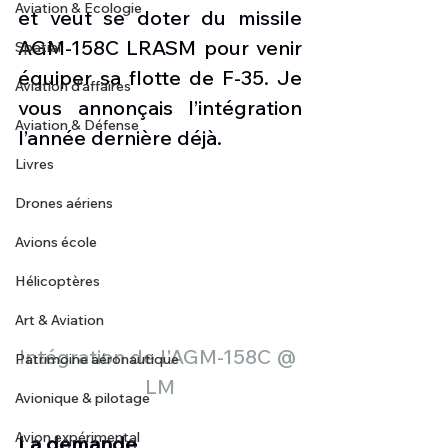
Aviation & Ecologie
et veut se doter du missile 
AGM-158C LRASM pour venir 
Spatial
équiper sa flotte de F-35. Je 
Aviation d'affaires
vous annonçais l’intégration 
Aviation & Défense
l’année dernière déjà. 
Livres
Drones aériens
Avions école
Hélicoptères
Art & Aviation
Intégration de l'AGM-158C @ 
Patrimoine aéronautique
LM
Avionique & pilotage
Avion expérimental
La demande