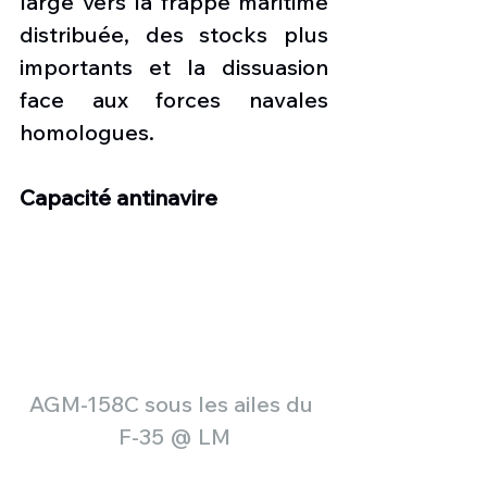
large vers la frappe maritime 
distribuée, des stocks plus 
importants et la dissuasion 
face aux forces navales 
homologues.
Capacité antinavire
AGM-158C sous les ailes du 
F-35 @ LM