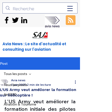
Avia News : Le site d'actualité et
consulting sur l'aviation
Post
Tous les posts
Avia news
Tous les posts
1 juin 2025
2 min de lecture
L’US Army veut améliorer la formation
Air2030
sur hélicoptère !
L'US Army veut améliorer la 
Aviation & Tourisme
formation initiale des pilotes 