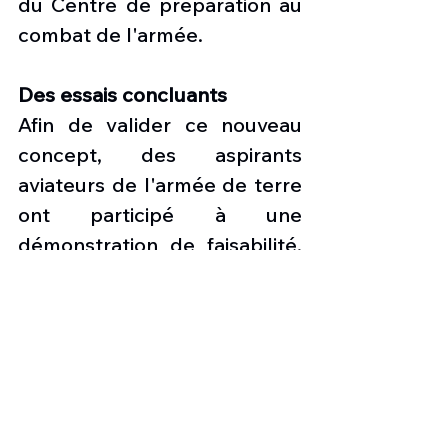
du Centre de préparation au 
combat de l'armée.
Des essais concluants
Afin de valider ce nouveau 
concept, des aspirants 
aviateurs de l'armée de terre 
ont participé à une 
démonstration de faisabilité. 
Les élèves pilotes ont pris les 
commandes d'hélicoptères 
commerciaux légers. Cette 
initiative a montré 
l’amélioration de la qualité de 
la formation, en formant des 