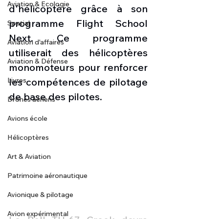
Aviation & Ecologie
d'hélicoptère grâce à son 
programme Flight School 
Spatial
Next. Ce programme 
Aviation d'affaires
utiliserait des hélicoptères 
Aviation & Défense
monomoteurs pour renforcer 
Livres
les compétences de pilotage 
de base des pilotes.
Drones aériens
Avions école
Hélicoptères
Art & Aviation
Patrimoine aéronautique
Avionique & pilotage
Avion expérimental