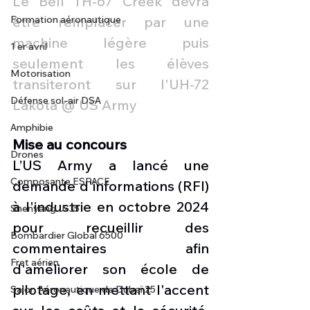
Le Bell TH-67 Creek devra 
Formation aéronautique
être remplacer par une 
machine légère puis 
1 er avril
seulement les élèves 
Motorisation
transiteront sur l'UH-72 
Défense sol-air DSA
Lakota @ US Army
Amphibie
Mise au concours
Drones
L’US Army a lancé une 
Composante ESPACE
demande d'informations (RFI) 
à l'industrie en octobre 2024 
Shenyang J-35
pour recueillir des 
Bombardier Global 6500
commentaires afin 
Fret aérien
d'améliorer son école de 
pilotage, en mettant l'accent 
Salon Aéronautique de Dubaï 25