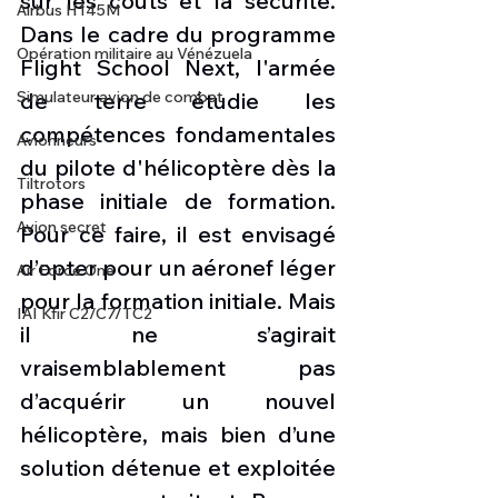
sur les coûts et la sécurité. 
Airbus H145M
Dans le cadre du programme 
Opération militaire au Vénézuela
Flight School Next, l'armée 
Simulateur avion de combat
de terre étudie les 
compétences fondamentales 
Avionneurs
du pilote d'hélicoptère dès la 
Tiltrotors
phase initiale de formation. 
Avion secret
Pour ce faire, il est envisagé 
d’opter pour un aéronef léger 
Air Force One
pour la formation initiale. Mais 
IAI Kfir C2/C7/TC2
il ne s’agirait 
vraisemblablement pas 
d’acquérir un nouvel 
hélicoptère, mais bien d’une 
solution détenue et exploitée 