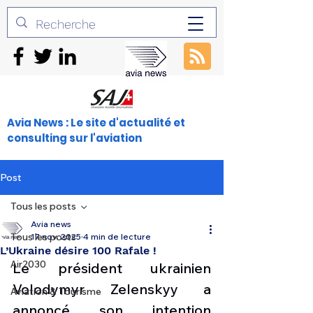
Avia News : Le site d'actualité et
consulting sur l'aviation
Post
Tous les posts
Avia news
Tous les posts
17 nov. 2025
4 min de lecture
L’Ukraine désire 100 Rafale !
Air2030
Le président ukrainien 
Volodymyr Zelenskyy a 
Aviation & Tourisme
annoncé son intention 