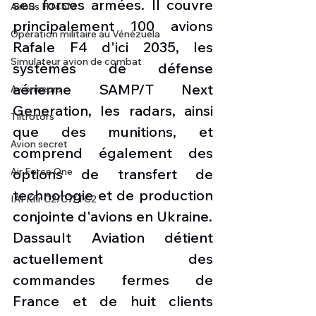
ses forces armées. Il couvre 
Airbus H145M
principalement 100 avions 
Opération militaire au Vénézuela
Rafale F4 d'ici 2035, les 
Simulateur avion de combat
systèmes de défense 
aérienne SAMP/T Next 
Avionneurs
Generation, les radars, ainsi 
Tiltrotors
que des munitions, et 
Avion secret
comprend également des 
options de transfert de 
Air Force One
technologie et de production 
IAI Kfir C2/C7/TC2
conjointe d'avions en Ukraine.
Dassault Aviation détient 
actuellement des 
commandes fermes de 
France et de huit clients 