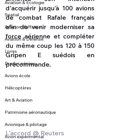
Aviation & Ecologie
d'acquérir jusqu’à 100 avions 
Spatial
de combat Rafale français 
afin de venir moderniser sa 
Aviation d'affaires
force aérienne et compléter 
Aviation & Défense
du même coup les 120 à 150 
Livres
Gripen E suédois en 
précommande.
Drones aériens
Avions école
Hélicoptères
Art & Aviation
Patrimoine aéronautique
Avionique & pilotage
L'accord @ Reuters 
Avion expérimental