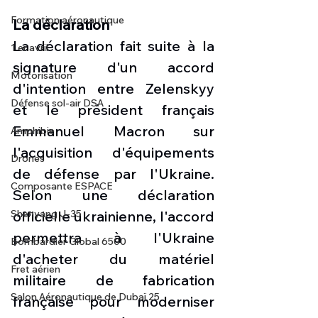
Formation aéronautique
La déclaration
La déclaration fait suite à la 
1 er avril
signature d'un accord 
Motorisation
d'intention entre Zelenskyy 
Défense sol-air DSA
et le président français 
Emmanuel Macron sur 
Amphibie
l'acquisition d'équipements 
Drones
de défense par l'Ukraine. 
Composante ESPACE
Selon une déclaration 
officielle ukrainienne, l'accord 
Shenyang J-35
permettra à l'Ukraine 
Bombardier Global 6500
d'acheter du matériel 
Fret aérien
militaire de fabrication 
Salon Aéronautique de Dubaï 25
française pour moderniser 