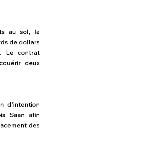
 au sol, la 
s de dollars  
. Le contrat 
quérir deux 
 d'intention 
s Saan afin 
lacement des 