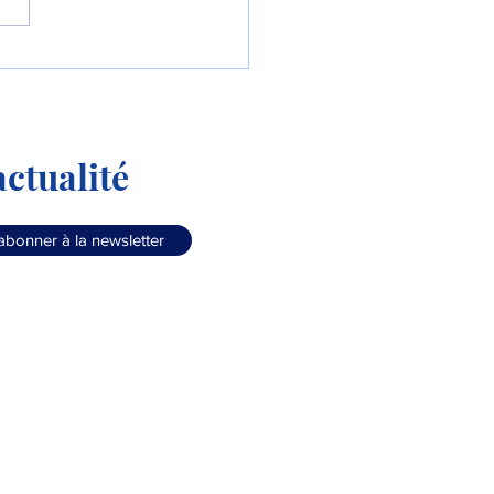
ier vol d'un NH90 en
iguration logicielle V3
ctualité
abonner à la newsletter