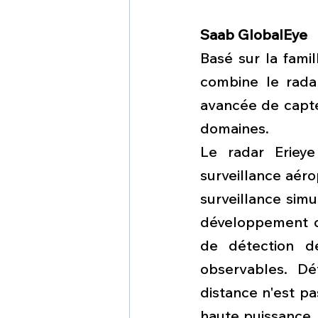
Saab GlobalEye
Basé sur la fami
combine le rada
avancée de capte
domaines.
Le radar Eriey
surveillance aéro
surveillance simul
développement c
de détection d
observables. Dé
distance n'est pa
haute puissance. 