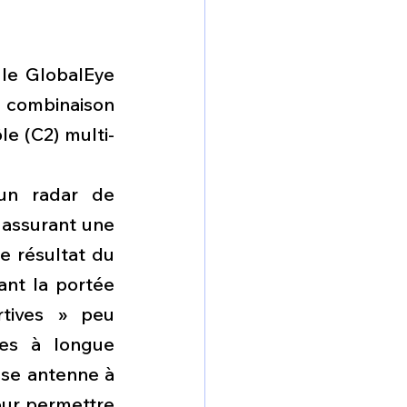
le GlobalEye 
combinaison 
e (C2) multi-
un radar de 
assurant une 
e résultat du 
nt la portée 
tives » peu 
es à longue 
sse antenne à 
ur permettre 