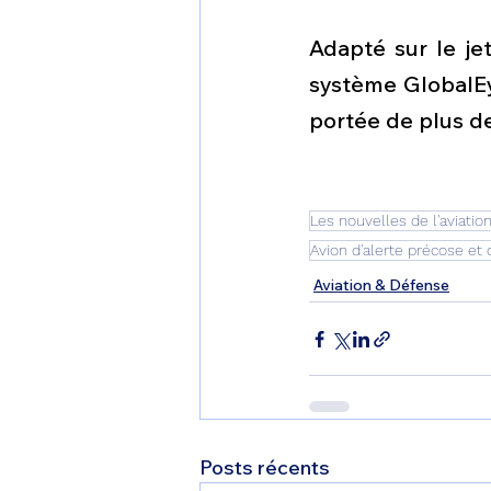
Adapté sur le jet
système GlobalEy
portée de plus d
Les nouvelles de l'aviatio
Avion d'alerte précose e
Aviation & Défense
Posts récents