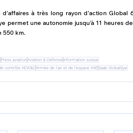
 d'affaires à très long rayon d'action Global 
e permet une autonomie jusqu’à 11 heures de 
e 550 km.
n
Press aviation
Aviation & Défense
Information suisse
t de contrôle AEW&C
Armée de l'air et de l'espace AAE
Saab GlobalEye