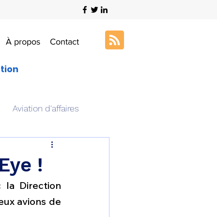
À propos
Contact
ation
Aviation d'affaires
s
Art & Aviation
Eye !
la Direction 
ation aéronautique
ux avions de 