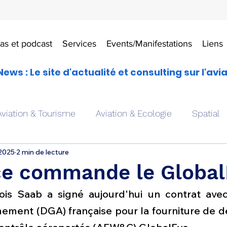
as et podcast
Services
Events/Manifestations
Liens
News : Le site d'actualité et consulting sur l'avi
Aviation & Tourisme
Aviation & Ecologie
Spatial
 2025
2 min de lecture
es
Drones aériens
Avions école
Hélicoptère
ce commande le Global
ois Saab a signé aujourd'hui un contrat avec 
Avionique & pilotage
Avion expérimental
Form
ement (DGA) française pour la fourniture de de