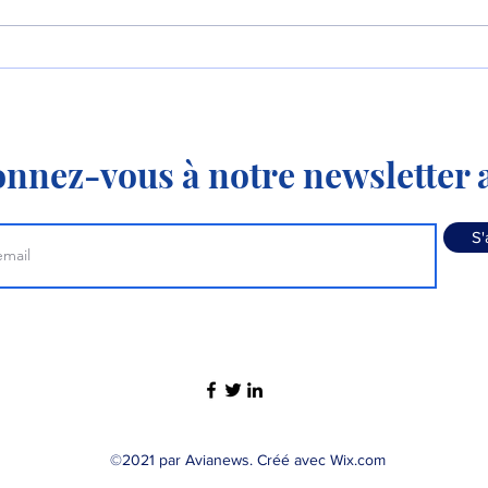
La Colombie commande le
Prem
KC-390 « Millennium » !
conf
!
nnez-vous à notre newsletter a
S'
©2021 par Avianews. Créé avec Wix.com