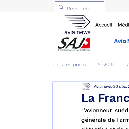
Accueil
Médi
Avia 
Tous les posts
Air2030
Avia news
30 déc.
Aviation & Défense
Livr
La Fran
L’avionneur suéd
Patrimoine aéronautique
générale de l'arm