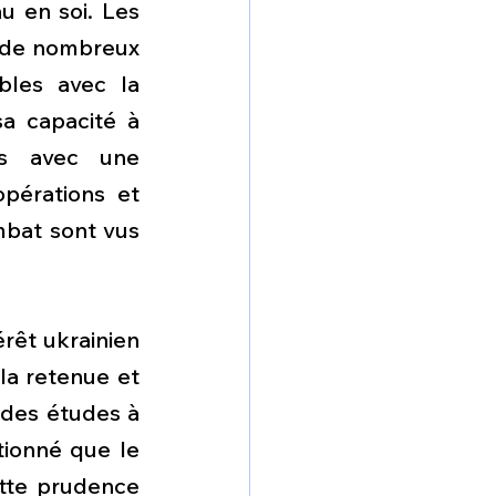
u en soi. Les 
 de nombreux 
les avec la 
a capacité à 
s avec une 
érations et 
bat sont vus 
rêt ukrainien 
la retenue et 
des études à 
tionné que le 
ette prudence 