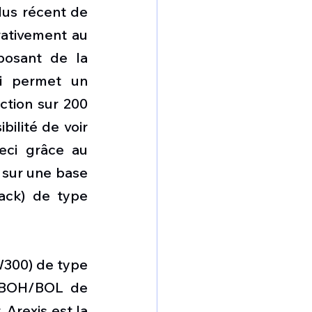
lus récent de 
ativement au 
osant de la 
i permet un 
tion sur 200 
ilité de voir 
eci grâce au 
sur une base 
ack) de type 
300) de type 
b BOH/BOL de 
Arexis est la 