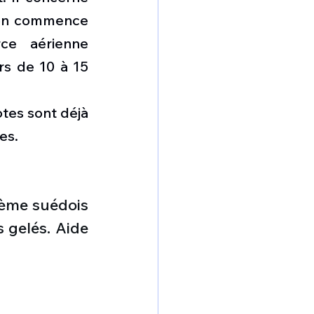
ion commence 
ce aérienne 
s de 10 à 15 
tes sont déjà 
es.
tème suédois 
 gelés. Aide 