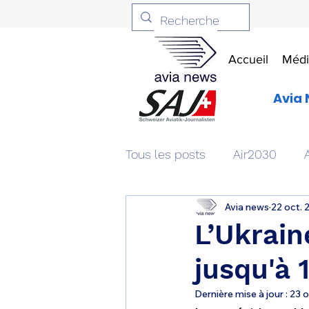
Accueil
Médi
Avia 
Tous les posts
Air2030
Avia news
22 oct. 
Aviation & Défense
Livr
L’Ukrain
jusqu'à 
Patrimoine aéronautique
Dernière mise à jour :
23 o