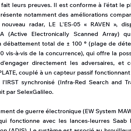
fait leurs preuves. Il est conforme à l’état le p
présente notamment des améliorations compar
nouveau radar, LE L'ES-05 « RAVEN », disp
A (Active Electronically Scanned Array) qu
 débattement total de ± 100 ° (plage de détec
vis-à-vis de la concurrence), qui offre la possib
t d’engager directement les adversaires, et c
TE, couplé à un capteur passif fonctionnant 
 : l’IRST synchronisé (Infra-Red Search and Tr
t par SelexGalileo.
ement de guerre électronique (EW System MAW
 qui fonctionne avec les lances-leurres Saa
on (ADIS). Le système est associé au brouilleur. 