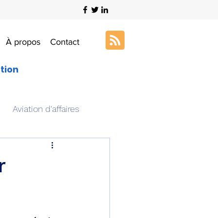
À propos
Contact
ation
Aviation d'affaires
s
Art & Aviation
r
ation aéronautique