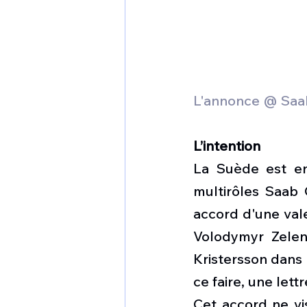
L'annonce @ Saa
L’intention
La Suède est en
multirôles Saab 
accord d'une vale
Volodymyr Zelens
Kristersson dans 
ce faire, une lett
Cet accord ne vi