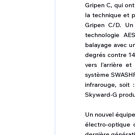
Gripen C, qui ont 
la technique et 
Gripen C/D. Un 
technologie AES
balayage avec un
degrés contre 140 
vers l’arrière e
système SWASHPLA
infrarouge, soit
Skyward-G produi
Un nouvel équip
électro-optique
dernière générati