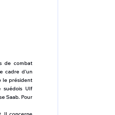
s de combat 
e cadre d'un 
 le président 
 suédois Ulf 
se Saab. Pour 
 Il concerne 