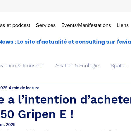
as et podcast
Services
Events/Manifestations
Liens
News : Le site d'actualité et consulting sur l'avi
Aviation & Tourisme
Aviation & Ecologie
Spatial
2025
4 min de lecture
es
Drones aériens
Avions école
Hélicoptère
e a l’intention d’achete
150 Gripen E !
Avionique & pilotage
Avion expérimental
Form
ct. 2025