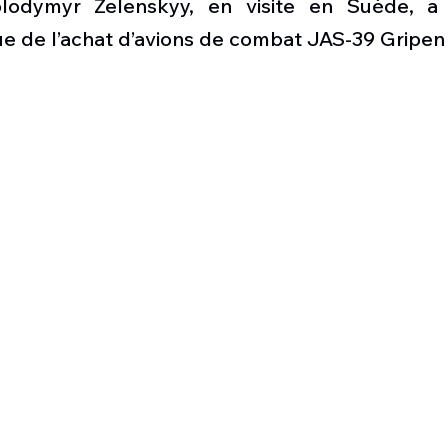
lodymyr Zelenskyy, en visite en Suède, a
Défense sol-air DSA
Amphibie
Drones
C
e de l’achat d’avions de combat JAS-39 Gripen 
ier Global 6500
Fret aérien
Salon Aéronautiqu
 militaire au Vénézuela
Simulateur avion de comba