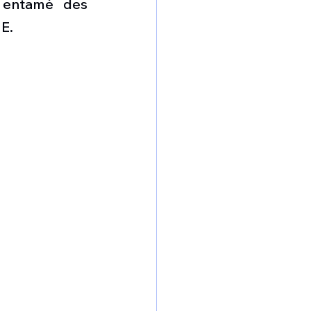
 entamé des 
omposante ESPACE
E. 
e de Dubaï 25
t
Avionneurs