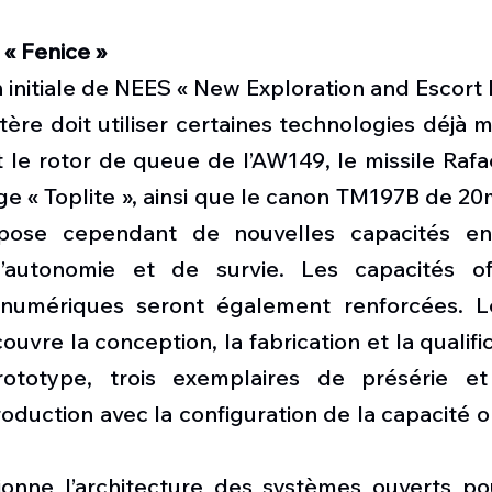
« Fenice »
n initiale de NEES « New Exploration and Escort H
tère doit utiliser certaines technologies déjà
t le rotor de queue de l’AW149, le missile Rafae
e « Toplite », ainsi que le canon TM197B de 20
pose cependant de nouvelles capacités en
’autonomie et de survie. Les capacités offe
numériques seront également renforcées. Le
vre la conception, la fabrication et la qualific
rototype, trois exemplaires de présérie et
oduction avec la configuration de la capacité o
sionne l’architecture des systèmes ouverts po