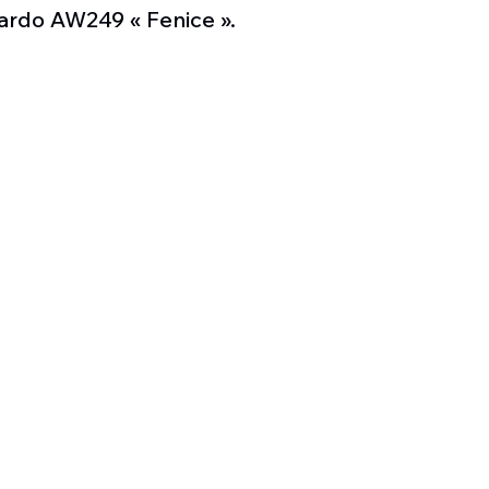
Défense sol-air DSA
Amphibie
Drones
C
ardo AW249 « Fenice ».
ier Global 6500
Fret aérien
Salon Aéronautiqu
 militaire au Vénézuela
Simulateur avion de comba