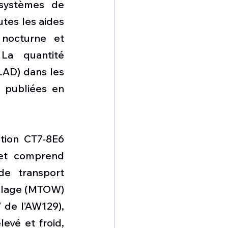
systèmes de 
tes les aides 
nocturne et 
a quantité 
LAD) dans les 
publiées en 
tion CT7-8E6 
et comprend 
e transport 
llage (MTOW) 
de l’AW129), 
evé et froid, 