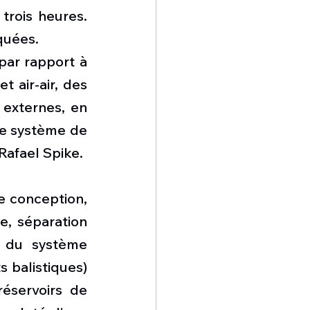
rois heures. 
quées.
ar rapport à 
 air-air, des 
externes, en 
e système de 
Rafael Spike.
 conception, 
, séparation 
 du système 
 balistiques) 
éservoirs de 