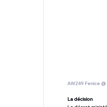
AW249 Fenice @
La décision
Le décret ministér