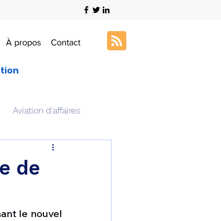
À propos
Contact
ation
Aviation d'affaires
s
Art & Aviation
he de
ation aéronautique
ant le nouvel 