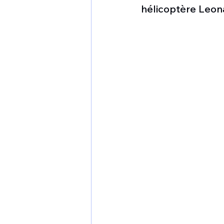
1 er avril
Motorisation
hélicoptère Leon
Shenyang J-35
Bombard
Airbus H145M
Opération
Tiltrotors