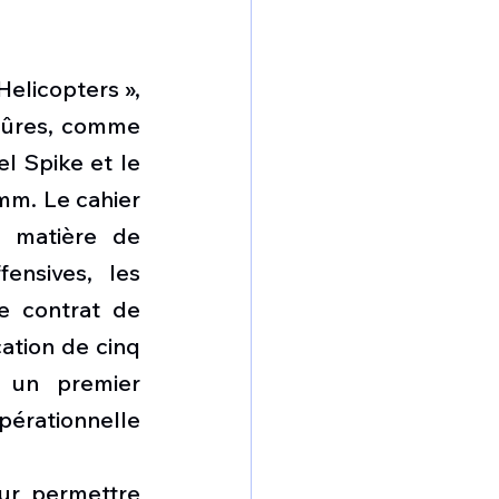
elicopters », 
 mûres, comme 
l Spike et le 
mm. Le cahier 
 matière de 
nsives, les 
 contrat de 
ation de cinq 
 un premier 
pérationnelle 
ur permettre 