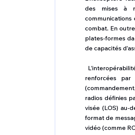
des mises à ni
communications d
combat. En outre,
plates-formes dan
de capacités d’as
 L’interopérabili
renforcées par
(commandement, c
radios définies p
visée (LOS) au-de
format de message
vidéo (comme RO