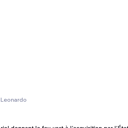
 Leonardo
iel donnant le feu vert à l'acquisition par l'État