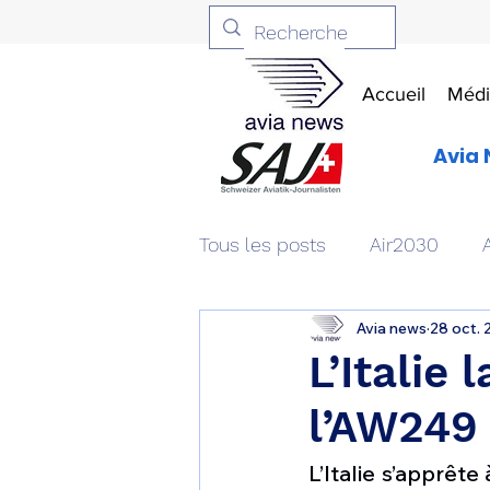
Accueil
Médi
Avia 
Tous les posts
Air2030
Avia news
28 oct. 
Aviation & Défense
Livr
L’Italie
l’AW249 
Patrimoine aéronautique
L’Italie s’apprêt