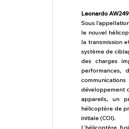
Leonardo AW249 
Sous l’appellatio
le nouvel hélicop
la transmission e
système de ciblag
des charges im
performances, d
communications 
développement cou
appareils, un p
hélicoptère de pr
initiale (COI).
L’hélicoptère fu