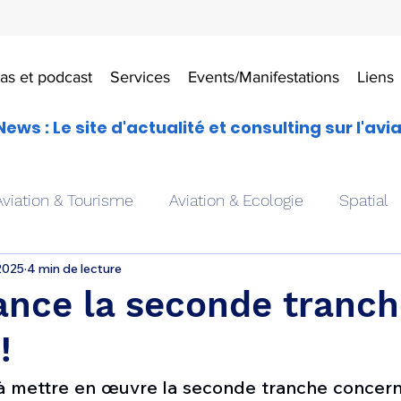
as et podcast
Services
Events/Manifestations
Liens
News : Le site d'actualité et consulting sur l'avi
Aviation & Tourisme
Aviation & Ecologie
Spatial
2025
4 min de lecture
es
Drones aériens
Avions école
Hélicoptère
 lance la seconde tranc
!
Avionique & pilotage
Avion expérimental
Form
e à mettre en œuvre la seconde tranche concern