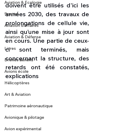
Aviation & Ecologie
doivent être utilisés d'ici les 
années 2030, des travaux de 
Spatial
prolongations de cellule vie, 
Aviation d'affaires
ainsi qu’une mise à jour sont 
Aviation & Défense
en cours. Une partie de ceux-
Livres
ci sont terminés, mais 
concernant la structure, des 
Drones aériens
retards ont été constatés, 
Avions école
explications
Hélicoptères
Art & Aviation
Patrimoine aéronautique
Avionique & pilotage
Avion expérimental