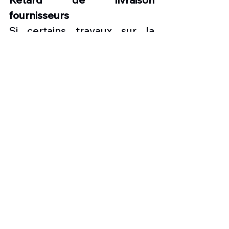
fournisseurs
Si certains travaux sur la 
cellule de l’avion s’avèrent 
particulièrement complexe 
pour les équipes de RUAG, 
les nombreux retards de 
livraison de pièces détachées 
n’ont fait qu’aggraver le 
problème. Cette 
problématique des sous-
traitants touche 
malheureusement l’ensemble 
des avionneurs, tels que 
Dassault Aviation, Embraer, 