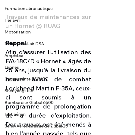
Formation aéronautique
Travaux de maintenances sur 
1 er avril
un Hornet @ RUAG
Motorisation
Rappel
Défense sol-air DSA
Afin d’assurer l’utilisation des 
Amphibie
F/A-18C/D « Hornet », âgés de 
Drones
25 ans, jusqu’à la livraison du 
nouvel avion de combat 
Composante ESPACE
Lockheed Martin F-35A, ceux-
Shenyang J-35
ci sont soumis à un 
Bombardier Global 6500
programme de prolongation 
Fret aérien
de la durée d’exploitation. 
Des travaux ont été menés à 
Salon Aéronautique de Dubaï 25
bien l’année passée, tels que 