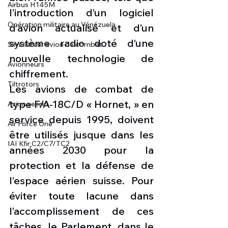
Airbus H145M
l’introduction d’un logiciel 
Opération militaire au Vénézuela
d’avion actualisé et d’un 
système radio doté d’une 
Simulateur avion de combat
nouvelle technologie de 
Avionneurs
chiffrement.
Tiltrotors
Les avions de combat de 
type F/A-18C/D « Hornet, » en 
Avion secret
service depuis 1995, doivent 
Air Force One
être utilisés jusque dans les 
IAI Kfir C2/C7/TC2
années 2030 pour la 
protection et la défense de 
l’espace aérien suisse. Pour 
éviter toute lacune dans 
l’accomplissement de ces 
tâches, le Parlement, dans le 