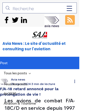
Avia News : Le site d'actualité et
consulting sur l'aviation
Post
Tous les posts
Avia news
Tous les posts
24 mars 2024
3 min de lecture
F/A-18 retard annoncé pour la
Air2030
prolongation de vie !
Les avions de combat F/A-
Aviation & Tourisme
18C/D en service depuis 1997 