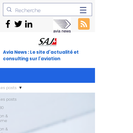
Avia News : Le site d'actualité et
consulting sur l'aviation
les posts
les posts
30
ion &
isme
ion &