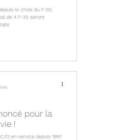
epuis le choix du F-35,
omposante ESPACE
otal de 4 F-35 seront
ails
e de Dubaï 25
t
Avionneurs
cture
nnoncé pour la
vie !
8C/D en service depuis 1997