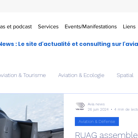
as et podcast
Services
Events/Manifestations
Liens
News : Le site d'actualité et consulting sur l'avi
Aviation & Tourisme
Aviation & Ecologie
Spatial
es
Drones aériens
Avions école
Hélicoptère
Avia news
26 juin 2024
4 min de lect
Aviation & Défense
Avionique & pilotage
Avion expérimental
Form
RUAG assembler