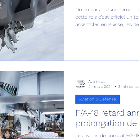
On en parlait discrètement d
Défense sol-air DSA
Amphibie
Drones
C
cette fois c’est officiel un t
assemblés en Suisse, les dét
ier Global 6500
Fret aérien
Salon Aéronautiqu
 militaire au Vénézuela
Simulateur avion de comba
Avia news
24 mars 2024
3 min de le
Aviation & Défense
F/A-18 retard a
prolongation de 
Les avions de combat F/A-1