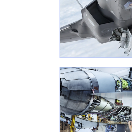
1 er avril
Motorisation
Shenyang J-35
Bombard
Airbus H145M
Opération
Tiltrotors