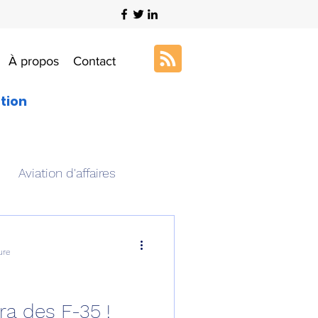
À propos
Contact
ation
Aviation d'affaires
s
Art & Aviation
ure
ation aéronautique
a des F-35 !