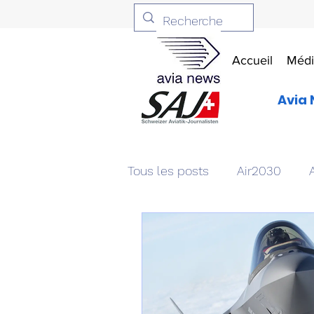
Accueil
Médi
Avia 
Tous les posts
Air2030
Aviation & Défense
Livr
Patrimoine aéronautique