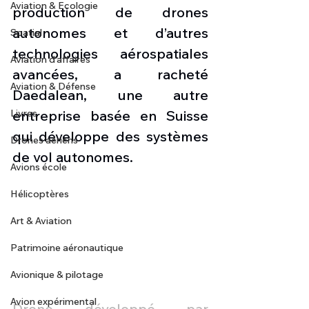
Aviation & Ecologie
production de drones 
autonomes et d’autres 
Spatial
technologies aérospatiales 
Aviation d'affaires
avancées, a racheté 
Aviation & Défense
Daedalean, une autre 
Livres
entreprise basée en Suisse 
qui développe des systèmes 
Drones aériens
de vol autonomes. 
Avions école
Hélicoptères
Art & Aviation
Patrimoine aéronautique
Avionique & pilotage
Avion expérimental
Drone développé par 