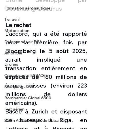
Destinus @ Destinus
Formation aéronautique
1 er avril
Le rachat
Motorisation
L’accord, qui a été rapporté 
pour la première fois par 
Défense sol-air DSA
Bloomberg le 5 août 2025, 
Amphibie
aurait impliqué une 
Drones
transaction entièrement en 
Composante ESPACE
espèces de 180 millions de 
francs suisses (environ 223 
Shenyang J-35
millions de dollars 
Bombardier Global 6500
américains).
Fret aérien
Basée à Zurich et disposant 
de bureaux à Riga, en 
Salon Aéronautique de Dubaï 25
Lettonie, et à Phoenix, en 