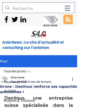
Avia News : Le site d'actualité et
consulting sur l'aviation
Post
Tous les posts
Avia news
Tous les posts
6 août 2025
2 min de lecture
Drone : Destinus renforce ses capacités
Air2030
autonomes !
Destinus, une entreprise 
Aviation & Tourisme
suisse spécialisée dans la 