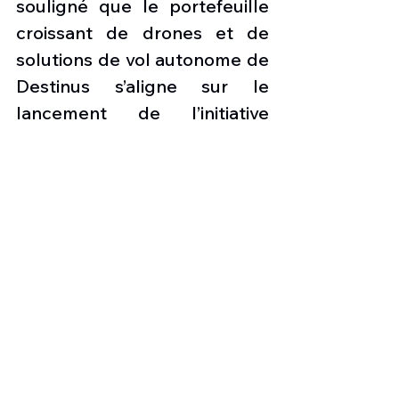
souligné que le portefeuille 
croissant de drones et de 
solutions de vol autonome de 
Destinus s’aligne sur le 
lancement de l’initiative 
ReArm Europe, un plan 
d’investissement de défense 
de 800 milliards d’euros 
visant à renforcer les 
capacités de défense des 
États européens.
Press aviation
Aviation & Défense
Information suisse
Infos aviation suisse
IA
Drones de combat
Destinus
Aéropôle Payerne
Drones aériens