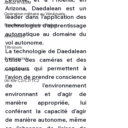
Airbus H145M
Arizona, Daedalean est un 
Opération militaire au Vénézuela
leader dans l’application des 
technologies d’apprentissage 
Simulateur avion de combat
automatique au domaine du 
Avionneurs
vol autonome.
Tiltrotors
La technologie de Daedalean 
Avion secret
utilise des caméras et des 
capteurs qui permettent à 
Air Force One
l’avion de prendre conscience 
IAI Kfir C2/C7/TC2
de l’environnement 
environnant et d’agir de 
manière appropriée, lui 
conférant la capacité d’agir 
de manière autonome, même 