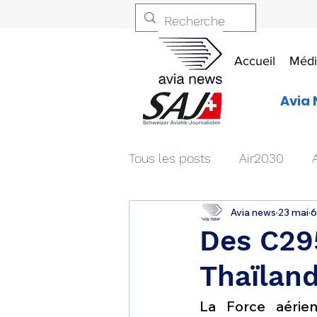
Accueil
Médi
Avia 
Tous les posts
Air2030
Avia news
23 mai
6
Aviation & Défense
Livr
Des C295
Thaïland
Patrimoine aéronautique
La Force aérien