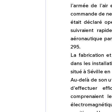
l'armée de l'air
commande de neuf 
était déclaré op
suivraient rapi
aéronautique pa
295.
La fabrication e
dans les installa
situé à Séville e
Au-delà de son ut
d'effectuer eff
comprenaient le
électromagnétique