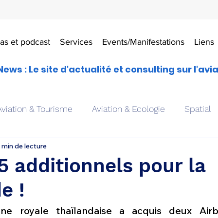
as et podcast
Services
Events/Manifestations
Liens
News : Le site d'actualité et consulting sur l'avi
Aviation & Tourisme
Aviation & Ecologie
Spatial
 min de lecture
es
Drones aériens
Avions école
Hélicoptère
 additionnels pour la
e !
Avionique & pilotage
Avion expérimental
Form
ne royale thaïlandaise a acquis deux Air