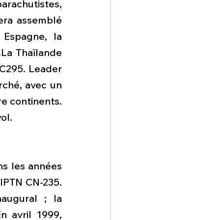
rachutistes, 
era assemblé 
Espagne, la 
La Thaïlande 
 C295. Leader 
ché, avec un 
 continents. 
ol.
s les années 
IPTN CN-235. 
ugural ; la 
avril 1999, 