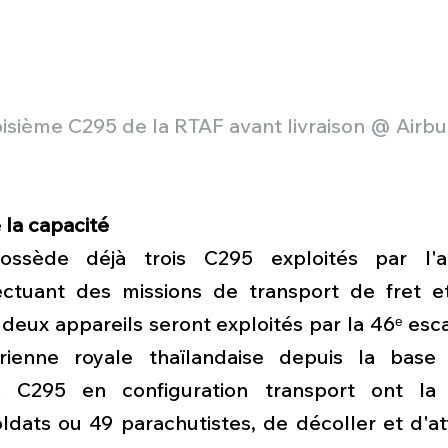
oisième C295 de la RTAF avant livraison @ Airbu
la capacité
ossède déjà trois C295 exploités par l'a
fectuant des missions de transport de fret e
deux appareils seront exploités par la 46ᵉ esc
ienne royale thaïlandaise depuis la base 
s C295 en configuration transport ont la 
ldats ou 49 parachutistes, de décoller et d'att