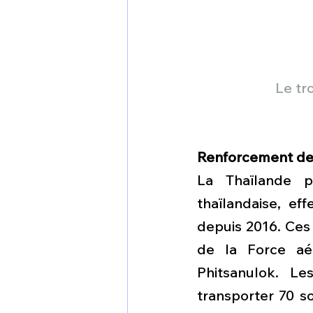
Le tr
Renforcement de 
La Thaïlande p
thaïlandaise, ef
depuis 2016. Ces 
de la Force aér
Phitsanulok. Le
transporter 70 so