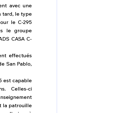
ent avec une 
tard, le type 
our le C-295 
s le groupe 
EADS CASA C-
nt effectués 
de San Pablo, 
5 est capable 
. Celles-ci 
nseignement 
a patrouille 