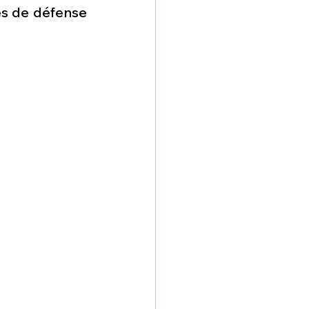
omposante ESPACE
és de défense 
e de Dubaï 25
t
Avionneurs