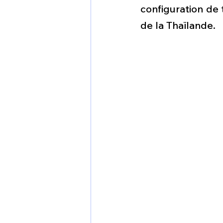
1 er avril
Motorisation
configuration de 
de la Thaïlande.
Shenyang J-35
Bombard
Airbus H145M
Opération
Tiltrotors