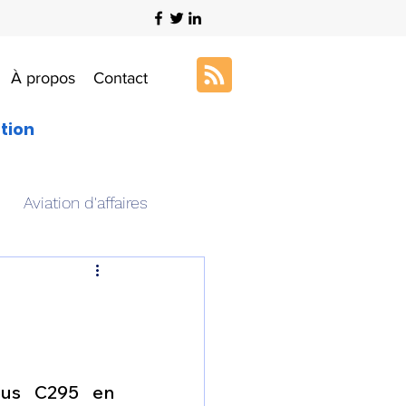
À propos
Contact
ation
Aviation d'affaires
s
Art & Aviation
ation aéronautique
bus C295 en 