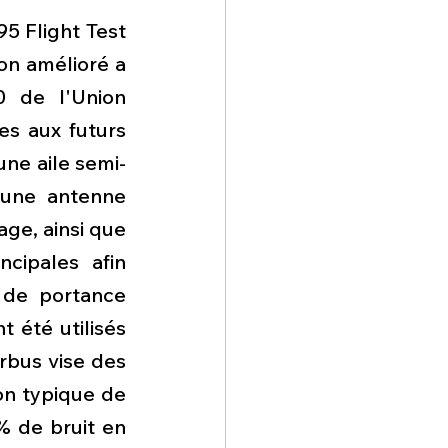
5 Flight Test 
on amélioré a 
 de l'Union 
es aux futurs 
ne aile semi-
une antenne 
ge, ainsi que 
ipales afin 
de portance 
 été utilisés 
rbus vise des 
n typique de 
 de bruit en 