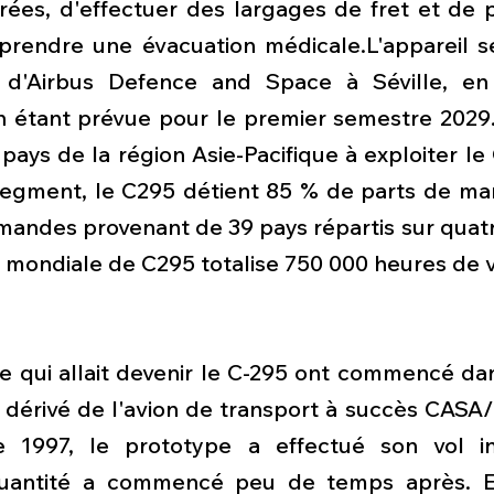
ées, d'effectuer des largages de fret et de pa
eprendre une évacuation médicale.L'appareil s
 d'Airbus Defence and Space à Séville, en 
on étant prévue pour le premier semestre 2029.
 pays de la région Asie-Pacifique à exploiter le
egment, le C295 détient 85 % de parts de mar
andes provenant de 39 pays répartis sur quatre
tte mondiale de C295 totalise 750 000 heures de v
e qui allait devenir le C-295 ont commencé dan
 dérivé de l'avion de transport à succès CASA/
1997, le prototype a effectué son vol ina
uantité a commencé peu de temps après. En 