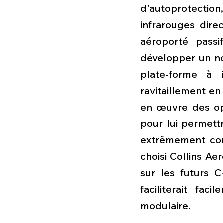
d'autoprotection
infrarouges dire
aéroporté passi
développer un no
plate-forme à i
ravitaillement en
en œuvre des opt
pour lui permettr
extrêmement cour
choisi Collins Ae
sur les futurs C
faciliterait fa
modulaire.