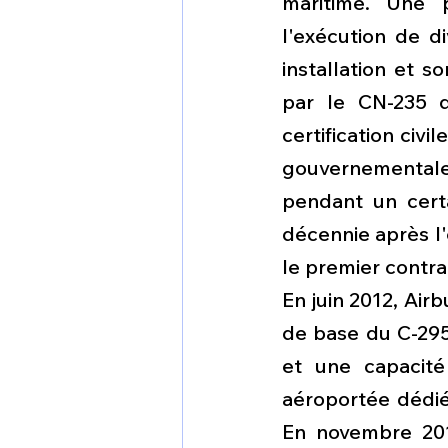
maritime. Une p
l'exécution de d
installation et s
par le CN-235 d
certification civi
gouvernementales
pendant un certa
décennie après l'
le premier contrat
En juin 2012, Air
de base du C-295
et une capacité 
aéroportée dédié
En novembre 201