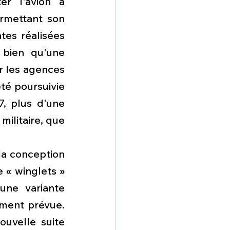
r l'avion à 
rmettant son 
tes réalisées 
bien qu'une 
ar les agences 
é poursuivie 
, plus d'une 
ilitaire, que 
la conception 
« winglets » 
une variante 
ment prévue. 
velle suite 