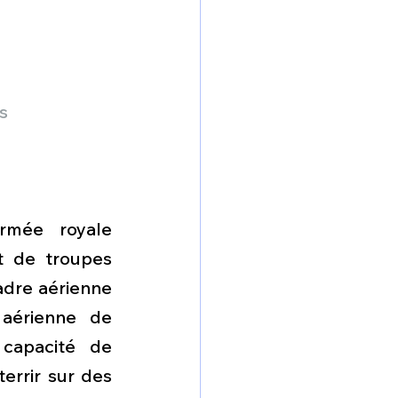
s 
rmée royale 
t de troupes 
adre aérienne 
aérienne de 
capacité de 
errir sur des 