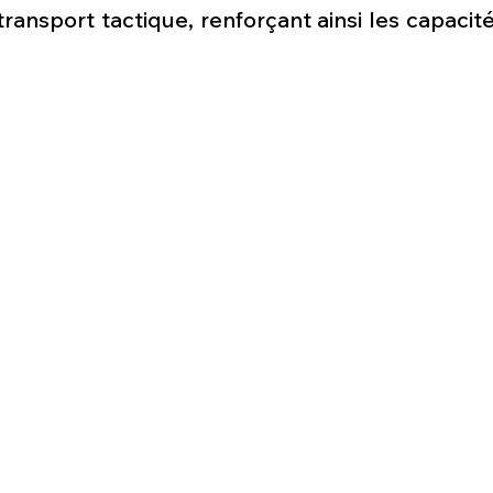
Défense sol-air DSA
Amphibie
Drones
C
transport tactique, renforçant ainsi les capacit
ier Global 6500
Fret aérien
Salon Aéronautiqu
 militaire au Vénézuela
Simulateur avion de comba