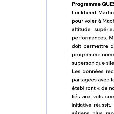
Programme QUE
Lockheed Martin 
pour voler à Mach
altitude supéri
performances. Mai
doit permettre d
programme nommé 
supersonique sile
Les données recue
partagées avec le
établiront « de n
liés aux vols co
initiative réussi
aériens plus ra