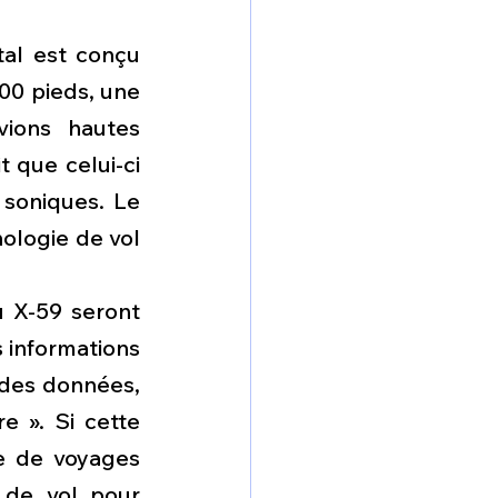
al est conçu 
00 pieds, une 
ions hautes 
 que celui-ci 
soniques. Le 
logie de vol 
 X-59 seront 
 informations 
 des données, 
 ». Si cette 
re de voyages 
 de vol pour 