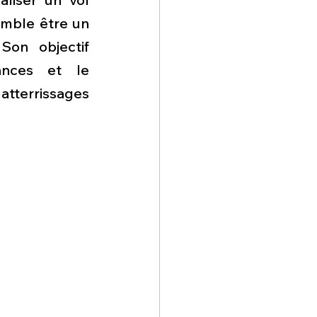
mble être un 
on objectif 
ances et le 
tterrissages 