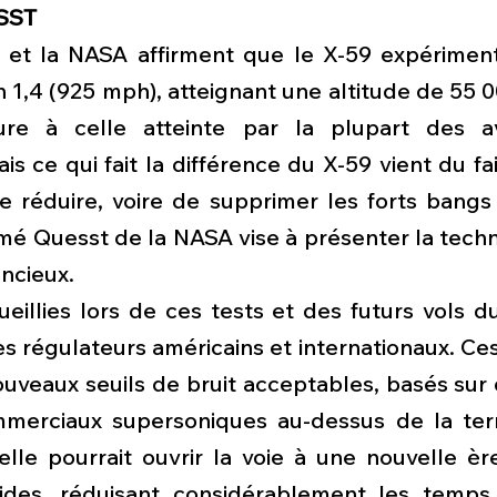
SST
et la NASA affirment que le X-59 expériment
 1,4 (925 mph), atteignant une altitude de 55 0
eure à celle atteinte par la plupart des av
s ce qui fait la différence du X-59 vient du fait
e réduire, voire de supprimer les forts bangs 
Quesst de la NASA vise à présenter la techno
ncieux.
illies lors de ces tests et des futurs vols du
s régulateurs américains et internationaux. Ces
ouveaux seuils de bruit acceptables, basés sur
mmerciaux supersoniques au-dessus de la terre
t, elle pourrait ouvrir la voie à une nouvelle è
pides, réduisant considérablement les temps