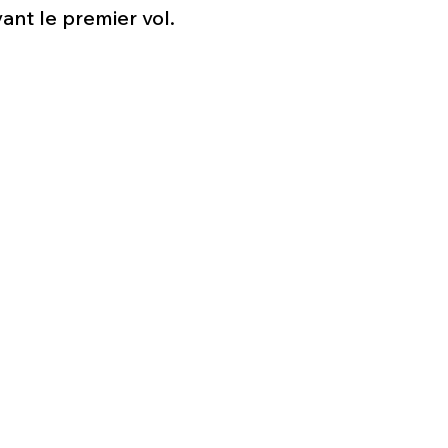
Défense sol-air DSA
Amphibie
Drones
C
ant le premier vol.
ier Global 6500
Fret aérien
Salon Aéronautiqu
 militaire au Vénézuela
Simulateur avion de comba