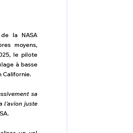
9 de la NASA 
res moyens, 
025, le pilote 
ulage à basse 
 Californie.
ssivement sa 
l'avion juste 
ASA.
iser un vol 