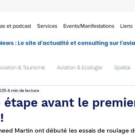
as et podcast
Services
Events/Manifestations
Liens
News : Le site d'actualité et consulting sur l'avi
Aviation & Tourisme
Aviation & Ecologie
Spatial
2025
4 min de lecture
es
Drones aériens
Avions école
Hélicoptère
 étape avant le premie
!
Avionique & pilotage
Avion expérimental
Form
ed Martin ont débuté les essais de roulage du 