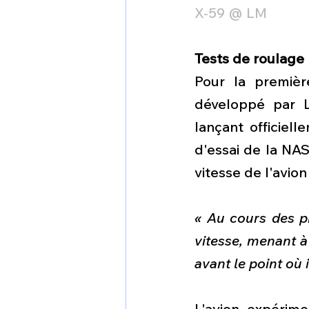
X-59 @ LM
Tests de roulage
Pour la premièr
développé par L
lançant officiell
d'essai de la NAS
vitesse de l'avion
« Au cours des p
vitesse, menant à
avant le point où i
L'avion expérim