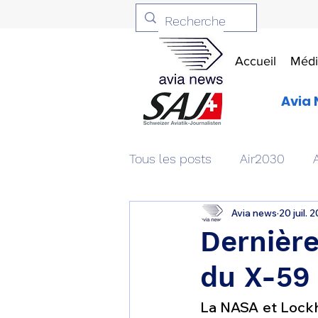
Accueil
Médi
Avia 
Tous les posts
Air2030
Avia news
20 juil. 
Aviation & Défense
Livr
Dernière
du X-59 
Patrimoine aéronautique
La NASA et Lockhe