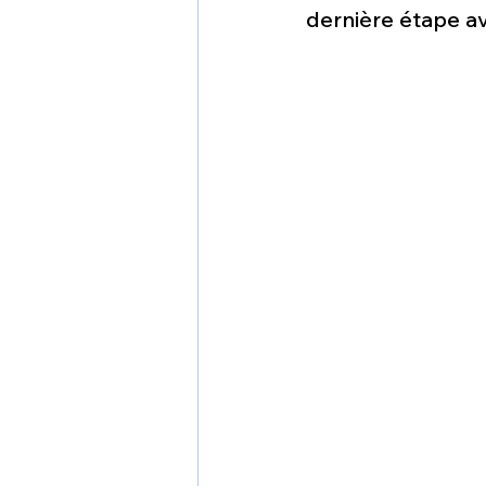
1 er avril
Motorisation
dernière étape av
Shenyang J-35
Bombard
Airbus H145M
Opération
Tiltrotors