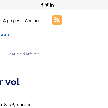
À propos
Contact
ation
Aviation d'affaires
s
Art & Aviation
r vol
ation aéronautique
X-59, soit la 