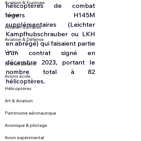
Aviation & Ecologie
hélicoptères de combat 
légers H145M 
Spatial
supplémentaires (Leichter 
Aviation d'affaires
Kampfhubschrauber ou LKH 
Aviation & Défense
en abrégé) qui faisaient partie 
Livres
d’un contrat signé en 
décembre 2023, portant le 
Drones aériens
nombre total à 82 
Avions école
hélicoptères.
Hélicoptères
Art & Aviation
Patrimoine aéronautique
Avionique & pilotage
Avion expérimental