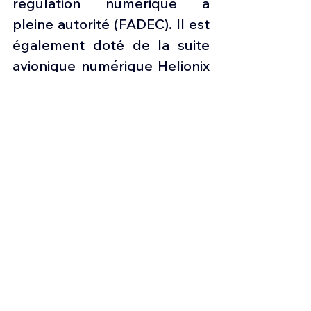
régulation numérique à 
pleine autorité (FADEC). Il est 
également doté de la suite 
avionique numérique Helionix 
qui, outre une gestion 
innovante des données de 
vol, comprend un pilote 
automatique 4 axes haute 
performance, réduisant ainsi 
la charge de travail du pilote 
en mission. Son niveau sonore 
particulièrement bas fait du 
H145M l'hélicoptère le plus 
silencieux de sa catégorie.
Les nouvelles de l'aviation
Press aviation
Aviation & Défense
Information suisse
Luftwaffe