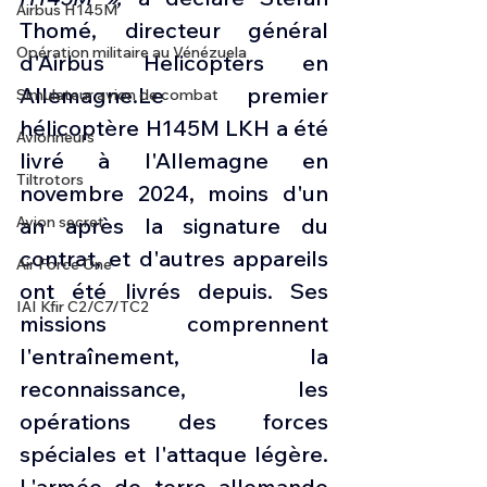
Airbus H145M
Thomé, directeur général 
Opération militaire au Vénézuela
d'Airbus Helicopters en 
Allemagne.Le premier 
Simulateur avion de combat
hélicoptère H145M LKH a été 
Avionneurs
livré à l'Allemagne en 
Tiltrotors
novembre 2024, moins d'un 
Avion secret
an après la signature du 
contrat, et d'autres appareils 
Air Force One
ont été livrés depuis. Ses 
IAI Kfir C2/C7/TC2
missions comprennent 
l'entraînement, la 
reconnaissance, les 
opérations des forces 
spéciales et l'attaque légère. 
L'armée de terre allemande 