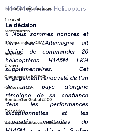
H145M @ Airbus Helicopters 
Formation aéronautique
1 er avril
La décision
Motorisation
« Nous sommes honorés et 
fiers que l'Allemagne ait 
Défense sol-air DSA
décidé de commander 20 
Amphibie
hélicoptères H145M LKH 
Drones
supplémentaires. Cet 
Composante ESPACE
engagement renouvelé de l'un 
de nos pays d'origine 
Shenyang J-35
témoigne de sa confiance 
Bombardier Global 6500
dans les performances 
Fret aérien
exceptionnelles et les 
capacités multirôles du 
Salon Aéronautique de Dubaï 25
H145M »,
 a déclaré Stefan 