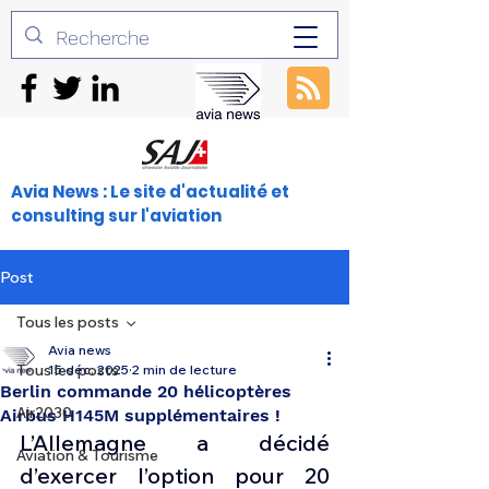
Avia News : Le site d'actualité et
consulting sur l'aviation
Post
Tous les posts
Avia news
Tous les posts
15 déc. 2025
2 min de lecture
Berlin commande 20 hélicoptères
Air2030
Airbus H145M supplémentaires !
L’Allemagne a décidé 
Aviation & Tourisme
d’exercer l’option pour 20 