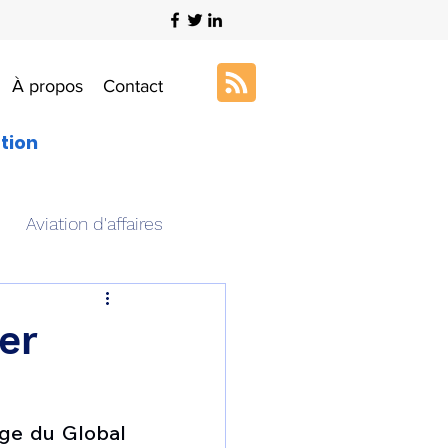
À propos
Contact
ation
Aviation d'affaires
s
Art & Aviation
er
ation aéronautique
ge du Global 