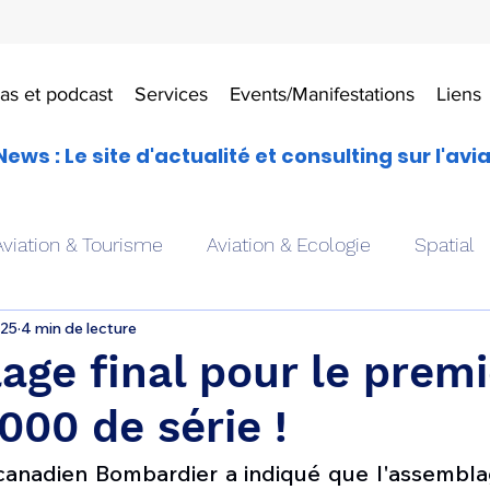
as et podcast
Services
Events/Manifestations
Liens
News : Le site d'actualité et consulting sur l'avi
Aviation & Tourisme
Aviation & Ecologie
Spatial
025
4 min de lecture
es
Drones aériens
Avions école
Hélicoptère
ge final pour le premi
000 de série !
Avionique & pilotage
Avion expérimental
Form
r canadien Bombardier a indiqué que l'assembla