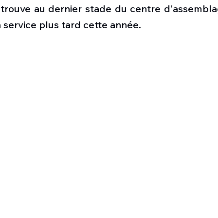
Défense sol-air DSA
Amphibie
Drones
C
 trouve au dernier stade du centre d'assemblag
n service plus tard cette année.
ier Global 6500
Fret aérien
Salon Aéronautiqu
 militaire au Vénézuela
Simulateur avion de comba