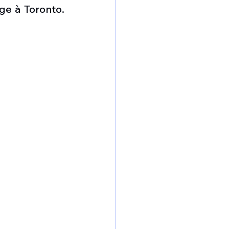
omposante ESPACE
e à Toronto. 
e de Dubaï 25
t
Avionneurs