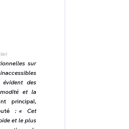
ier
onnelles sur 
inaccessibles 
 évident des 
modité et la 
 principal, 
outé  
: «  Cet 
de et le plus 