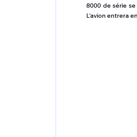
1 er avril
Motorisation
8000 de série se
L’avion entrera e
Shenyang J-35
Bombard
Airbus H145M
Opération
Tiltrotors