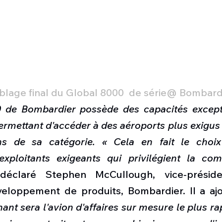
lage final du Global 8000  de série@ Bombard
 de Bombardier possède des capacités excepti
permettant d'accéder à des aéroports plus exigus 
ns de sa catégorie. « Cela en fait le choix
 exploitants exigeants qui privilégient la com
déclaré Stephen McCullough, vice-président
veloppement de produits, Bombardier. Il a aj
nt sera l'avion d'affaires sur mesure le plus rapi