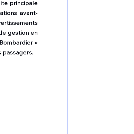
e principale 
ations avant-
ertissements 
de gestion en 
 Bombardier « 
s passagers.