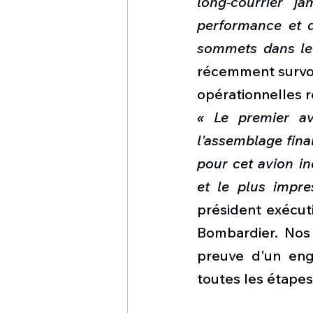
long-courrier ja
performance et d
sommets dans leur
récemment survol
opérationnelles r
« Le premier av
l'assemblage fina
pour cet avion inc
et le plus impres
président exécuti
Bombardier. Nos 
preuve d'un eng
toutes les étapes