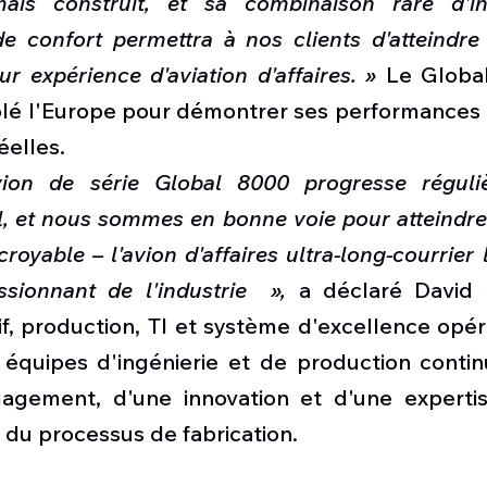
mais construit, et sa combinaison rare d'in
e confort permettra à nos clients d'atteindre
 expérience d'aviation d'affaires. »
 Le Globa
é l'Europe pour démontrer ses performances e
éelles.
ion de série Global 8000 progresse réguliè
l, et nous sommes en bonne voie pour atteindre 
royable – l'avion d'affaires ultra-long-courrier l
sionnant de l'industrie  »,
 a déclaré David 
f, production, TI et système d'excellence opér
équipes d'ingénierie et de production continu
agement, d'une innovation et d'une expertis
 du processus de fabrication.