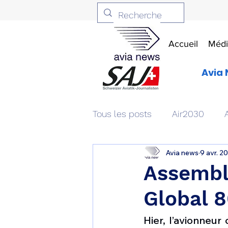
Accueil
Médi
Avia 
Tous les posts
Air2030
Avia news
9 avr. 2
Aviation & Défense
Livr
Assembla
Global 8
Patrimoine aéronautique
Hier, l’avionneu