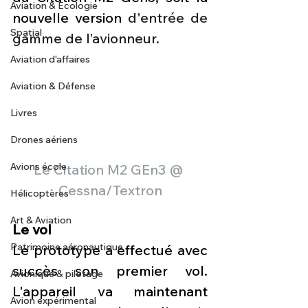
Aviation & Ecologie
nouvelle version 
d'entrée de 
Spatial
gamme de l’avionneur.
Aviation d'affaires
Aviation & Défense
Livres
Drones aériens
Avions école
Le Citation M2 GEn3 @ 
Cessna/Textron
Hélicoptères
Art & Aviation
Le vol
Patrimoine aéronautique
Le prototype a effectué avec 
succès son premier vol. 
Avionique & pilotage
L'appareil va maintenant 
Avion expérimental