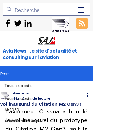
Avia News : Le site d'actualité et
consulting sur l'aviation
Post
Tous les posts
Avia news
Tous les posts
4 juin
2 min de lecture
Vol inaugural du Citation M2 Gen3 !
Air2030
L’avionneur Cessna a bouclé 
le vol inaugural du prototype 
Aviation & Tourisme
du Citation M2 Gen3, soit la 