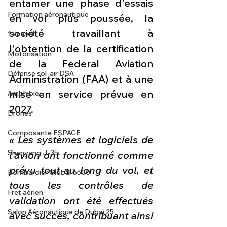
entamer une phase d'essais 
Formation aéronautique
en vol plus poussée, la 
société travaillant à 
1 er avril
l'obtention de la certification 
Motorisation
de la Federal Aviation 
Défense sol-air DSA
Administration (FAA) et à une 
mise en service prévue en 
Amphibie
2027. 
Drones
Composante ESPACE
« Les systèmes et logiciels de 
Shenyang J-35
l'avion ont fonctionné comme 
prévu tout au long du vol, et 
Bombardier Global 6500
tous les contrôles de 
Fret aérien
validation ont été effectués 
Salon Aéronautique de Dubaï 25
avec succès, contribuant ainsi 