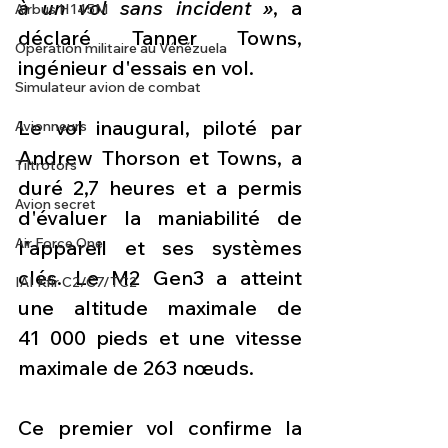
à un vol sans incident »
, a 
Airbus H145M
déclaré Tanner Towns, 
Opération militaire au Vénézuela
ingénieur d'essais en vol.
Simulateur avion de combat
Le vol inaugural, piloté par 
Avionneurs
Andrew Thorson et Towns, a 
Tiltrotors
duré 2,7 heures et a permis 
Avion secret
d'évaluer la maniabilité de 
Air Force One
l'appareil et ses systèmes 
clés. Le M2 Gen3 a atteint 
IAI Kfir C2/C7/TC2
une altitude maximale de 
41 000 pieds et une vitesse 
maximale de 263 nœuds. 
Ce premier vol confirme la 