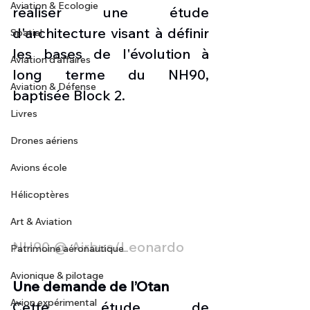
Aviation & Ecologie
réaliser une étude 
d'architecture visant à définir 
Spatial
les bases de l'évolution à 
Aviation d'affaires
long terme du NH90, 
Aviation & Défense
baptisée Block 2.
Livres
Drones aériens
Avions école
Hélicoptères
Art & Aviation
NH90 @ Airbus/Leonardo
Patrimoine aéronautique
Avionique & pilotage
Une demande de l’Otan
Avion expérimental
Cette étude de 