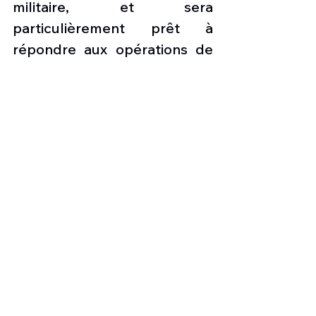
militaire, et sera 
particulièrement prêt à 
répondre aux opérations de 
scénarios multidomaines 
récentes et futures.
Le block 1 (SWR 3) servira de 
base pour le du block 2. 
L'association entre les deux 
constructeurs découle 
également du protocole 
d'accord signé 
précédemment entre les 
deux partenaires, avec pour 
objectif ultime de réaliser une 
analyse approfondie de l'état 