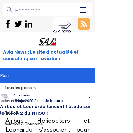
Avia News : Le site d'actualité et
consulting sur l'aviation
Post
Tous les posts
Avia news
Tous les posts
18 juin 2025
2 min de lecture
Airbus et Leonardo lancent l'étude sur
Air2030
le block 2 du NH90 !
Airbus Helicopters et 
Aviation & Tourisme
Leonardo s'associent pour 