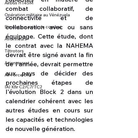
Airbus H145M
combat collaboratif, de 
Opération militaire au Vénézuela
connectivité et de 
collaboration avec ou sans 
Simulateur avion de combat
équipage. Cette étude, dont 
Avionneurs
le contrat avec la NAHEMA 
Tiltrotors
devrait être signé avant la fin 
Avion secret
de l'année, devrait permettre 
aux pays de décider des 
Air Force One
prochaines étapes de 
IAI Kfir C2/C7/TC2
l'évolution Block 2 dans un 
calendrier cohérent avec les 
autres études en cours sur 
les capacités et technologies 
de nouvelle génération.