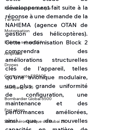
développement fait suite à la 
Formation aéronautique
réponse à une demande de la 
1 er avril
NAHEMA (agence OTAN de 
Motorisation
gestion des hélicoptères). 
Cette modernisation Block 2 
Défense sol-air DSA
comprendra des 
Amphibie
améliorations structurelles 
Drones
clés de l'appareil, telles 
Composante ESPACE
qu'une avionique modulaire, 
une plus grande uniformité 
Shenyang J-35
de configuration, une 
Bombardier Global 6500
maintenance et des 
Fret aérien
performances améliorées, 
ainsi que de nouvelles 
Salon Aéronautique de Dubaï 25
capacités en matière de 