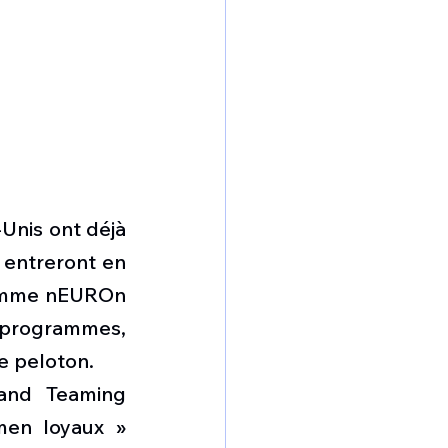
Unis ont déjà 
 entreront en 
ramme nEUROn 
 programmes, 
e peloton.
and Teaming 
en loyaux » 