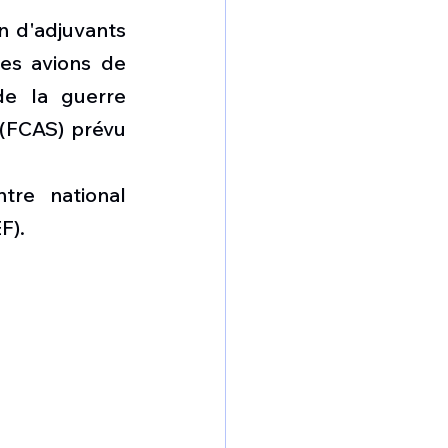
n d'adjuvants 
es avions de 
e la guerre 
(FCAS) prévu 
re national 
F). 