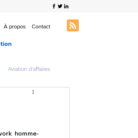
À propos
Contact
ation
Aviation d'affaires
s
Art & Aviation
ation aéronautique
amwork homme-