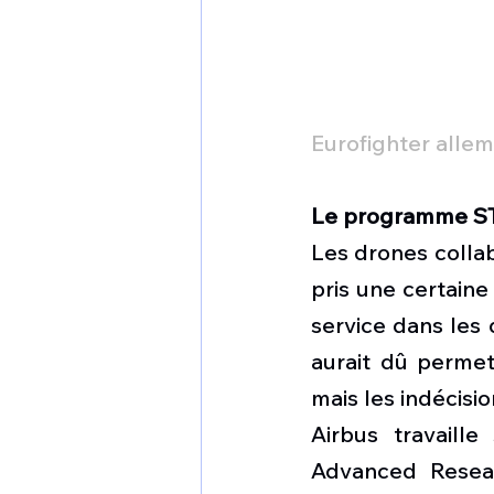
Eurofighter alle
Le programme S
Les drones collab
pris une certaine
service dans les
aurait dû perme
mais les indécisi
Airbus travaill
Advanced Resear