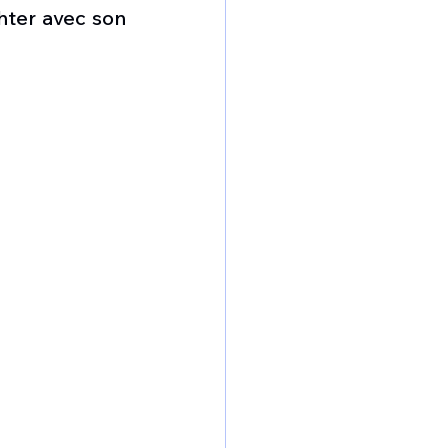
omposante ESPACE
ter avec son 
e de Dubaï 25
t
Avionneurs