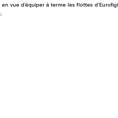
Défense sol-air DSA
Amphibie
Drones
C
n vue d’équiper à terme les flottes d’Eurofigh
.
ier Global 6500
Fret aérien
Salon Aéronautiqu
 militaire au Vénézuela
Simulateur avion de comba