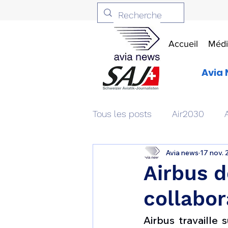
Accueil
Médi
Avia 
Tous les posts
Air2030
Avia news
17 nov.
Aviation & Défense
Livr
Airbus 
collabor
Patrimoine aéronautique
Airbus travaill