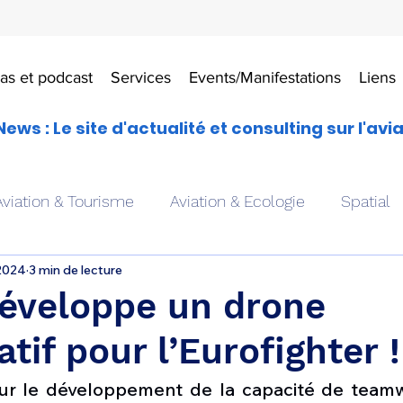
as et podcast
Services
Events/Manifestations
Liens
News : Le site d'actualité et consulting sur l'avi
Aviation & Tourisme
Aviation & Ecologie
Spatial
 2024
3 min de lecture
es
Drones aériens
Avions école
Hélicoptère
développe un drone
atif pour l’Eurofighter !
Avionique & pilotage
Avion expérimental
Form
e sur le développement de la capacité de te