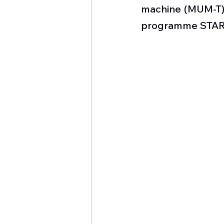
1 er avril
Motorisation
machine (MUM-T) e
programme STAR
Shenyang J-35
Bombard
Airbus H145M
Opération
Tiltrotors