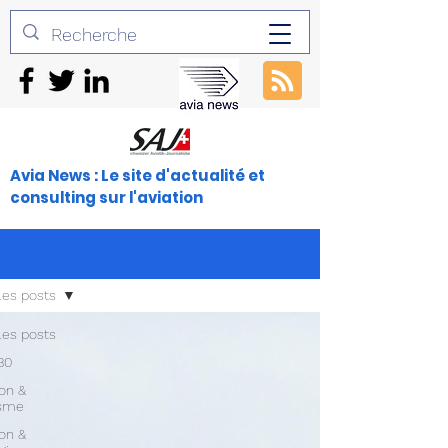
Avia News : Le site d'actualité et
consulting sur l'aviation
les posts
les posts
30
ion &
isme
ion &