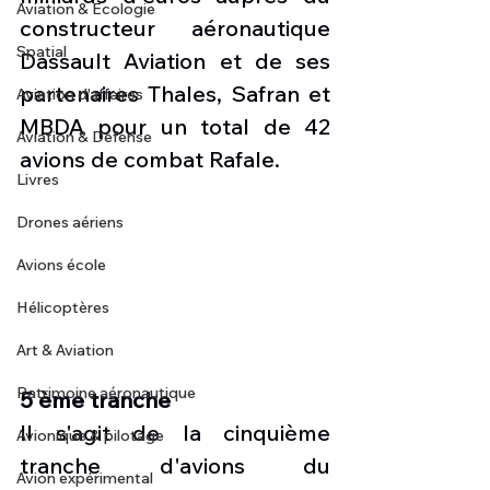
Aviation & Ecologie
constructeur aéronautique 
Spatial
Dassault Aviation et de ses 
partenaires Thales, Safran et 
Aviation d'affaires
MBDA pour un total de 42 
Aviation & Défense
avions de combat Rafale.
Livres
Drones aériens
Avions école
Hélicoptères
Art & Aviation
Patrimoine aéronautique
5 ème tranche
Il s'agit de la cinquième 
Avionique & pilotage
tranche d'avions du 
Avion expérimental