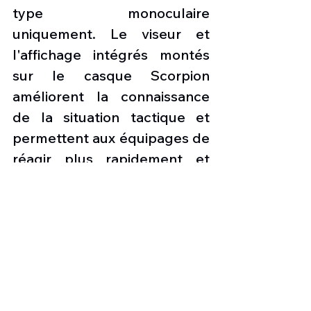
type monoculaire 
uniquement. Le viseur et 
l'affichage intégrés montés 
sur le casque Scorpion 
améliorent la connaissance 
de la situation tactique et 
permettent aux équipages de 
réagir plus rapidement et 
avec une plus grande agilité à 
un plus large éventail de 
menaces. Le Thales Scorpion 
fonctionne en projetant des 
informations de vol et une 
liaison de données sur un 
monocle monté sur l'œil droit 