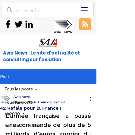
Avia News : Le site d'actualité et
consulting sur l'aviation
Post
Tous les posts
Avia news
Tous les posts
13 janv. 2024
3 min de lecture
42 Rafale pour la France !
Air2030
L'armée française a passé 
une commande de plus de 5 
Aviation & Tourisme
milliards d'euros auprès du 