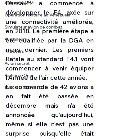
Dassault a commencé à 
Airbus H145M
développer le F4, axée sur 
Opération militaire au Vénézuela
une connectivité améliorée, 
Simulateur avion de combat
en 2018. La première étape a 
été qualifiée par la DGA en 
Avionneurs
mars dernier. Les premiers 
Tiltrotors
Rafale au standard F4.1 vont 
Avion secret
commencer à venir équiper 
Air Force One
l’Armée de l’air cette année.
La commande de 42 avions a 
IAI Kfir C2/C7/TC2
en fait été passée en 
décembre mais n’a été 
annoncée qu’aujourd’hui, 
même si elle n’est pas une 
surprise puisqu’elle était 