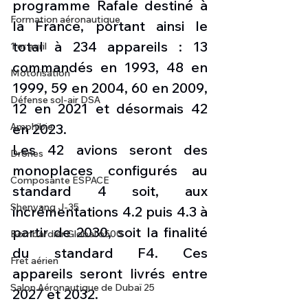
programme Rafale destiné à 
Formation aéronautique
la France, portant ainsi le 
total à 234 appareils : 13 
1 er avril
commandés en 1993, 48 en 
Motorisation
1999, 59 en 2004, 60 en 2009, 
Défense sol-air DSA
12 en 2021 et désormais 42 
en 2023.
Amphibie
Les 42 avions seront des 
Drones
monoplaces configurés au 
Composante ESPACE
standard 4 soit, aux 
Shenyang J-35
incrémentations 4.2 puis 4.3 à 
partir de 2030, soit la finalité 
Bombardier Global 6500
du standard F4. Ces 
Fret aérien
appareils seront livrés entre 
Salon Aéronautique de Dubaï 25
2027 et 2032.