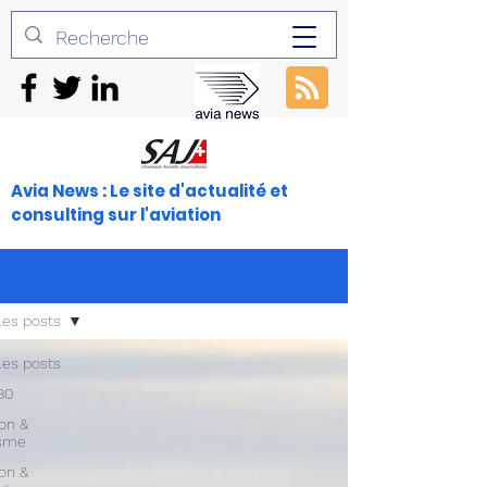
Avia News : Le site d'actualité et
consulting sur l'aviation
les posts
les posts
30
ion &
isme
ion &