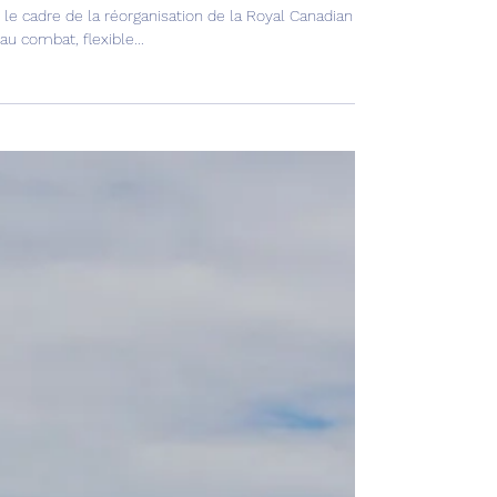
23 avr. 2024
5 min de lecture
ation & Défense
Canada désire un avion d’alerte précoce AEW&C !
le cadre de la réorganisation de la Royal Canadian Air Force (RCAF) en 
au combat, flexible...