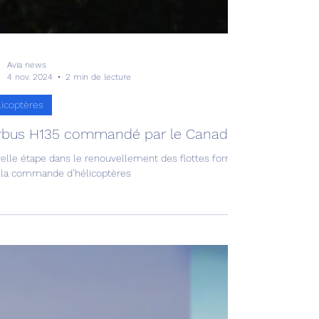
Avia news
4 nov. 2024
2 min de lecture
licoptères
irbus H135 commandé par le Canada !
elle étape dans le renouvellement des flottes formatrices d’aéronefs 
 la commande d’hélicoptères