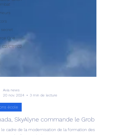
ombat
neurs
tors
 secret
orce One
fir C2/C7/TC2
Avia news
20 nov. 2024
3 min de lecture
ons école
ada, SkyAlyne commande le Grob G120TP !