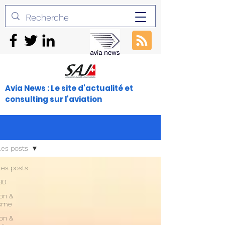
Avia News : Le site d'actualité et
consulting sur l'aviation
les posts
les posts
30
ion &
isme
ion &