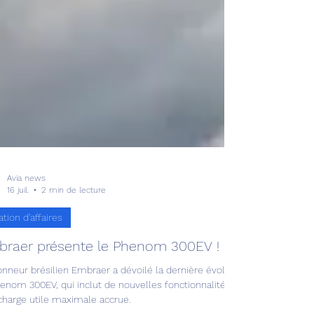
Avia news
16 juil.
2 min de lecture
ation d'affaires
raer présente le Phenom 300EV !
onneur brésilien Embraer a dévoilé la dernière évolution de son jet d’a
henom 300EV, qui inclut de nouvelles fonctionnalités, une cabine amé