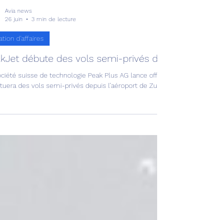
Avia news
26 juin
3 min de lecture
ation d'affaires
kJet débute des vols semi-privés depuis Zurich !
ociété suisse de technologie Peak Plus AG lance officiellement ce jour
tuera des vols semi-privés depuis l’aéroport de Zurich.