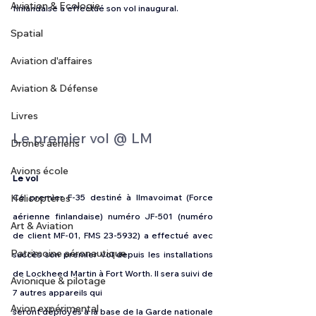
Aviation & Ecologie
finlandaise a effectué son vol inaugural.
Spatial
Aviation d'affaires
Aviation & Défense
Livres
Le premier vol @ LM
Drones aériens
Avions école
Le vol
Hélicoptères
Ce premier F-35 destiné à Ilmavoimat (Force 
aérienne finlandaise) numéro JF-501 (numéro 
Art & Aviation
de client MF-01, FMS 23-5932) a effectué avec 
Patrimoine aéronautique
succès son premier vol depuis les installations 
de Lockheed Martin à Fort Worth. Il sera suivi de 
Avionique & pilotage
7 autres appareils qui
Avion expérimental
seront déployés à la base de la Garde nationale 