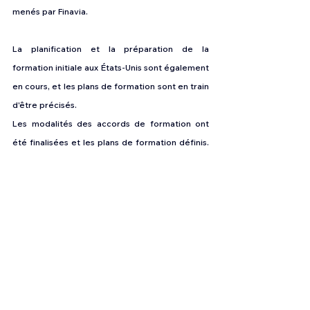
menés par Finavia.
La planification et la préparation de la 
formation initiale aux États-Unis sont également 
en cours, et les plans de formation sont en train 
d'être précisés.
Les modalités des accords de formation ont 
été finalisées et les plans de formation définis. 
Fin août, le général de division Juha-Pekka 
Keränen a approuvé la proposition d'envoyer le 
personnel de l'Armée de l'air en formation 
initiale. Les pilotes et le personnel de 
maintenance aéronautique se rendront aux 
États-Unis pour leur formation initiale. La 
formation au pilotage aura lieu à la base 
aérienne de la Garde nationale d'Ebbing (ENGB) 