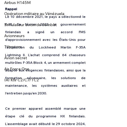
Airbus H145M
Rappel
Opération militaire au Vénézuela
Le 10 décembre 2021, le pays a sélectionné le 
Simulateur avion de combat
F-35. En février 2022, le gouvernement 
finlandais a signé un accord FMS 
Avionneurs
d'approvisionnement avec les États-Unis pour 
Tiltrotors
l'acquisition du Lockheed Martin F-35A 
Lightning II. L'achat comprend 64 chasseurs 
Avion secret
multirôles F-35A Block 4, un armement complet 
Air Force One
adapté aux exigences finlandaises, ainsi que la 
formation nécessaire, les solutions de 
IAI Kfir C2/C7/TC2
maintenance, les systèmes auxiliaires et 
l'entretien jusqu'en 2030.
Ce premier appareil assemblé marque une 
étape clé du programme HX finlandais. 
L’assemblage avait débuté le 29 octobre 2024, 