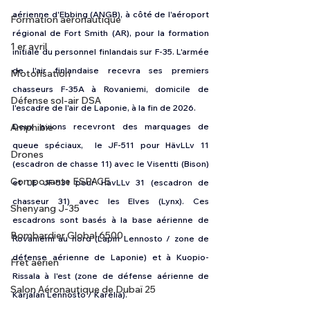
aérienne d'Ebbing (ANGB), à côté de l'aéroport 
Formation aéronautique
régional de Fort Smith (AR), pour la formation 
1 er avril
initiale du personnel finlandais sur F-35. L'armée 
de l'air finlandaise recevra ses premiers 
Motorisation
chasseurs F-35A à Rovaniemi, domicile de 
Défense sol-air DSA
l'escadre de l'air de Laponie, à la fin de 2026.
Amphibie
Deux avions recevront des marquages de 
queue spéciaux,  le JF-511 pour HävLLv 11 
Drones
(escadron de chasse 11) avec le Visentti (Bison) 
Composante ESPACE
et LE JF-531 pour HävLLv 31 (escadron de 
chasseur 31) avec les Elves (Lynx). Ces 
Shenyang J-35
escadrons sont basés à la base aérienne de 
Bombardier Global 6500
Rovaniemi au nord (Lapin Lennosto / zone de 
défense aérienne de Laponie) et à Kuopio-
Fret aérien
Rissala à l'est (zone de défense aérienne de 
Salon Aéronautique de Dubaï 25
Karjalan Lennosto / Karelia).