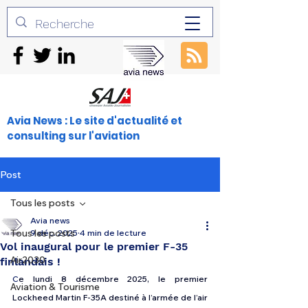
Avia News : Le site d'actualité et
consulting sur l'aviation
Post
Tous les posts
Avia news
Tous les posts
9 déc. 2025
4 min de lecture
Vol inaugural pour le premier F-35
Air2030
finlandais !
C
e lundi 8 décembre 2025, le premier 
Aviation & Tourisme
Lockheed Martin F-35A destiné à l’armée de l’air 