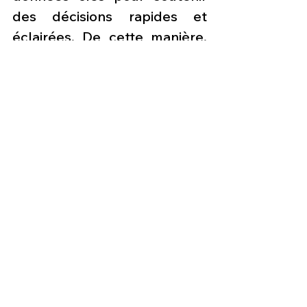
des décisions rapides et 
éclairées. De cette manière, 
Skyborg offrira aux 
coéquipiers pilotés une 
meilleure connaissance de la 
situation et une meilleure 
capacité de survie pendant 
les missions de combat.
Skyborg a établi une 
approche ouverte de 
l'architecture d'autonomie, 
en construisant un système 
portable sur plusieurs plates-
formes d'aéronefs, modulaire 