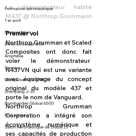
Le démonstrateur habité 
Formation aéronautique
M437 @ Northrop Grummann
1 er avril
Premier vol
Motorisation
Northrop Grumman et Scaled 
Défense sol-air DSA
Composites ont donc fait 
Amphibie
voler le démonstrateur  
Drones
N437VN qui est une variante 
avec équipage du concept 
Composante ESPACE
original du modèle 437 et 
Shenyang J-35
porte le nom de Vanguard.
Bombardier Global 6500
Northrop Grumman 
Corporation a intégré son 
Fret aérien
écosystème numérique et 
Salon Aéronautique de Dubaï 25
ses capacités de production 