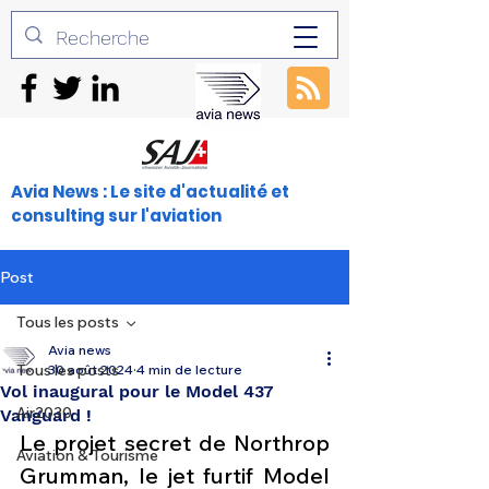
Avia News : Le site d'actualité et
consulting sur l'aviation
Post
Tous les posts
Avia news
Tous les posts
30 août 2024
4 min de lecture
Vol inaugural pour le Model 437
Air2030
Vanguard !
Le projet secret de Northrop 
Aviation & Tourisme
Grumman, le jet furtif Model 