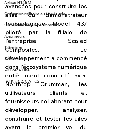
Airbus H145M
avancées pour construire les 
ailes du démonstrateur 
Opération militaire au Vénézuela
technologique Model 437 
Simulateur avion de combat
piloté par la filiale de 
Avionneurs
l’entreprise Scaled 
Tiltrotors
Composites. Le 
développement a commencé 
Avion secret
dans l’écosystème numérique 
Air Force One
entièrement connecté avec 
IAI Kfir C2/C7/TC2
Northrop Grumman, les 
utilisateurs clients et 
fournisseurs collaborant pour 
développer, analyser, 
construire et tester les ailes 
avant le premier vol du 