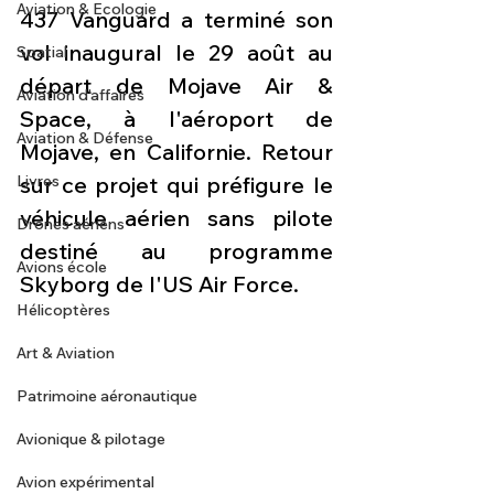
Aviation & Ecologie
437 Vanguard a terminé son 
vol inaugural le 29 août au 
Spatial
départ de Mojave Air & 
Aviation d'affaires
Space, à l'aéroport de 
Aviation & Défense
Mojave, en Californie. Retour 
Livres
sur ce projet qui préfigure le 
véhicule aérien sans pilote 
Drones aériens
destiné au programme 
Avions école
Skyborg de l'US Air Force.
Hélicoptères
Art & Aviation
Patrimoine aéronautique
Avionique & pilotage
Avion expérimental