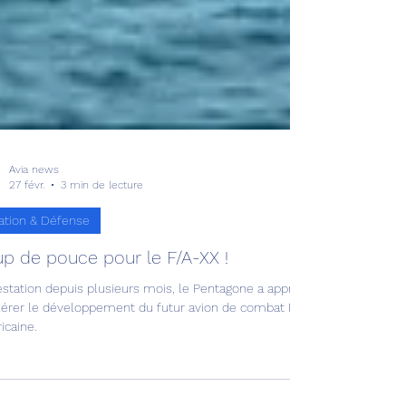
Avia news
27 févr.
3 min de lecture
ation & Défense
p de pouce pour le F/A-XX !
estation depuis plusieurs mois, le Pentagone a approuvé une enveloppe
lérer le développement du futur avion de combat F/A-XX de 6ᵉ générati
icaine.