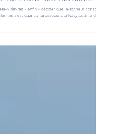
-XX un choix en août avec l’USMC !
Navy devrait « enfin » décider quel avionneur construira son avion de 6
arines s’est quant à lui associé à la Navy pour le développement futur