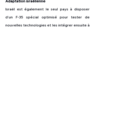
Adaptation israélienne
Israël est également le seul pays à disposer 
d’un F-35 spécial optimisé pour tester de 
nouvelles technologies et les intégrer ensuite à 
la flotte. L'armée de l'air israélienne a demandé 
aux États-Unis d'autoriser un meilleur accès à 
l'avionique de base des chasseurs d'attaque 
interarmées F-35, dans le but d'installer de 
nouveaux systèmes développés par Israël sur 
le chasseur furtif. Il s’agit pour Israël d’inclure 
par exemple un nouveau système de guerre 
électronique, un nouveau système de 
communication qui permettra un flux 
bidirectionnel de données réelles des données 
temporelles et l'ajout de systèmes d'armes 
hautement classifiés à charger dans la baie 
d'armes lors d'opérations furtives.