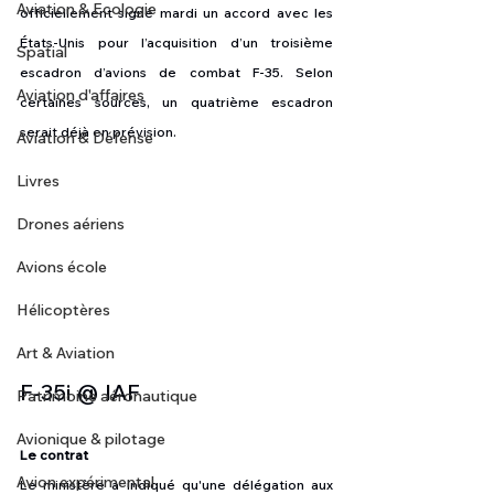
Aviation & Ecologie
officiellement signé mardi un accord avec les 
États-Unis pour l’acquisition d’un troisième 
Spatial
escadron d’avions de combat F-35. Selon 
Aviation d'affaires
certaines sources, un quatrième escadron 
serait déjà en prévision.
Aviation & Défense
Livres
Drones aériens
Avions école
Hélicoptères
Art & Aviation
F-35i @ IAF
Patrimoine aéronautique
Avionique & pilotage
Le contrat
Avion expérimental
Le ministère a indiqué qu'une délégation aux 