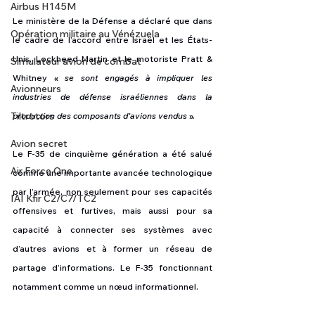
Airbus H145M
Le ministère de la Défense a déclaré que dans 
Opération militaire au Vénézuela
le cadre de l’accord entre Israël et les États-
Unis, Lockheed Martin et le motoriste Pratt & 
Simulateur avion de combat
Whitney « 
se sont engagés à impliquer les 
Avionneurs
industries de défense israéliennes dans la 
Tiltrotors
production des composants d’avions vendus
 ».
Avion secret
Le F-35 de cinquième génération a été salué 
Air Force One
comme une importante avancée technologique 
par l’armée, non seulement pour ses capacités 
IAI Kfir C2/C7/TC2
offensives et furtives, mais aussi pour sa 
capacité à connecter ses systèmes avec 
d’autres avions et à former un réseau de 
partage d’informations. Le F-35 fonctionnant 
notamment comme un nœud informationnel.