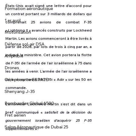
États-Unis avait signé une lettre d'accord pour 
Formation aéronautique
un contrat portant sur 3 milliards de dollars qui 
1 er avril
comprenait 25 avions de combat F-35 
« Lightning II » avancés construits par Lockheed 
Motorisation
Martin. Les avions commenceront à être livrés à 
Défense sol-air DSA
partir de 2028, par lots de trois à cinq par an, a 
indiqué le ministère. Cet avion portera la flotte 
Amphibie
de F-35I de l’armée de l’air israélienne à 75 dans 
Drones
les années à venir. L’armée de l’air israélienne a 
Composante ESPACE
déjà réceptionné 39 F-35i « Adir » sur les 50 en 
commande.  
Shenyang J-35
Bombardier Global 6500
L’avionneur Lockheed Martin s’est dit dans un 
bref communiqué « 
satisfait de la décision du 
Fret aérien
gouvernement israélien d’acquérir 25 F-35 
Salon Aéronautique de Dubaï 25
supplémentaires ».