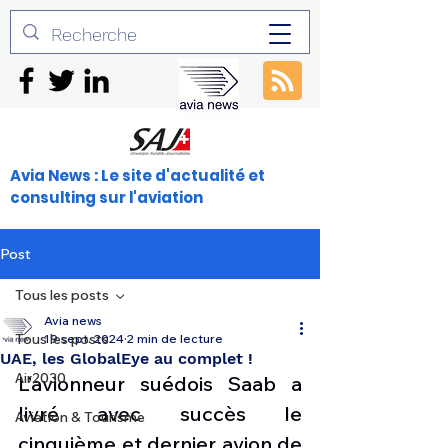
Avia News : Le site d'actualité et
consulting sur l'aviation
Post
Tous les posts
Avia news
Tous les posts
19 sept. 2024
2 min de lecture
UAE, les GlobalEye au complet !
Air2030
L’avionneur suédois Saab a 
livré avec succès le 
Aviation & Tourisme
cinquième et dernier avion de 