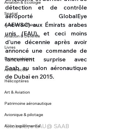
Aviation & Ecologie
détection et de contrôle 
Spatial
aéroporté GlobalEye 
(AEW&C) aux Émirats arabes 
Aviation d'affaires
unis (EAU), et ceci moins 
Aviation & Défense
d'une décennie après avoir 
Livres
annoncé une commande de 
lancement surprise avec 
Drones aériens
Saab au salon aéronautique 
Avions école
de Dubaï en 2015.
Hélicoptères
Art & Aviation
Patrimoine aéronautique
Avionique & pilotage
GlobalEye EAU@ SAAB
Avion expérimental