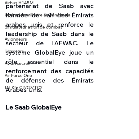
Airbus H145M
partenariat de Saab avec 
l'armée de l'air des Émirats 
Opération militaire au Vénézuela
arabes unis et renforce le 
Simulateur avion de combat
leadership de Saab dans le 
Avionneurs
secteur de l'AEW&C. Le 
Tiltrotors
système GlobalEye joue un 
rôle essentiel dans le 
Avion secret
renforcement des capacités 
Air Force One
de défense des Émirats 
IAI Kfir C2/C7/TC2
Arabes Unis.
Le Saab GlobalEye