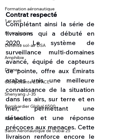
Formation aéronautique
Contrat respecté
1 er avril
Complétant ainsi la série de 
livraisons qui a débuté en 
Motorisation
2020. Le système de 
Défense sol-air DSA
surveillance multi-domaines 
Amphibie
avancé, équipé de capteurs 
Drones
de pointe, offre aux Émirats 
arabes unis une meilleure 
Composante ESPACE
connaissance de la situation 
Shenyang J-35
dans les airs, sur terre et en 
Bombardier Global 6500
mer, permettant une 
détection et une réponse 
Fret aérien
précoces aux menaces. Cette 
Salon Aéronautique de Dubaï 25
livraison renforce encore le 