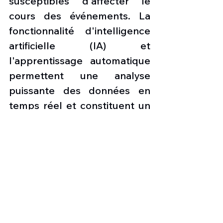
susceptibles d'affecter le 
cours des événements. La 
fonctionnalité d'intelligence 
artificielle (IA) et 
l'apprentissage automatique 
permettent une analyse 
puissante des données en 
temps réel et constituent un 
complément solide à 
l'intelligence intégrée au 
système de commande et de 
contrôle.
Adapté sur le Jet d'affaires à 
très long rayon d'action 