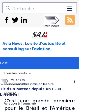
Avia News : Le site d'actualité et
consulting sur l'aviation
Post
Tous les posts
Avia news
Tous les posts
29 nov. 2025
2 min de lecture
Tir d’un Meteor depuis un F-39
Air2030
brésilien !
C’est une grande première 
Aviation & Tourisme
pour le Brésil et l’Amérique 