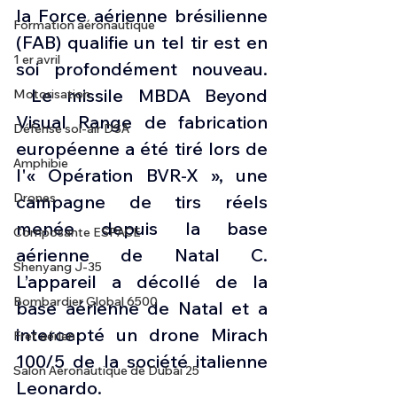
la Force aérienne brésilienne 
Formation aéronautique
(FAB) qualifie un tel tir est en 
1 er avril
soi profondément nouveau. 
 Le missile MBDA Beyond 
Motorisation
Visual Range de fabrication 
Défense sol-air DSA
européenne a été tiré lors de 
Amphibie
l'« Opération BVR-X », une 
Drones
campagne de tirs réels 
menée depuis la base 
Composante ESPACE
aérienne de Natal C. 
Shenyang J-35
L’appareil a décollé de la 
Bombardier Global 6500
base aérienne de Natal et a 
intercepté un drone Mirach 
Fret aérien
100/5 de la société italienne 
Salon Aéronautique de Dubaï 25
Leonardo. 