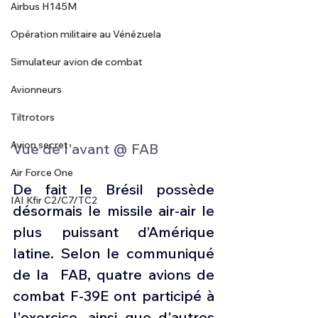
Airbus H145M
Opération militaire au Vénézuela
Simulateur avion de combat
Avionneurs
Tiltrotors
Avion secret
Vue de l'avant @ FAB
Air Force One
De fait le Brésil possède 
IAI Kfir C2/C7/TC2
désormais le missile air-air le 
plus puissant d’Amérique 
latine. Selon le communiqué 
de la  FAB, quatre avions de 
combat F-39E ont participé à 
l'exercice, ainsi que d'autres 