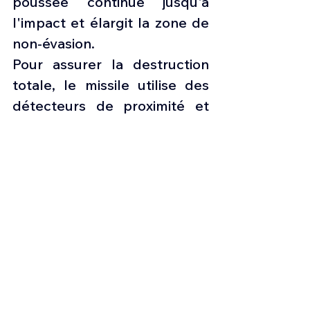
poussée continue jusqu'à 
l'impact et élargit la zone de 
non-évasion.
Pour assurer la destruction 
totale, le missile utilise des 
détecteurs de proximité et 
une tête à fragmentation.
Press aviation
Information suisse
Aviation & défense
Force Aérienne Brésilienne FAB
MBDA METEOR
Saab F-39 Gripen E/F
Voir tout
Posts récents