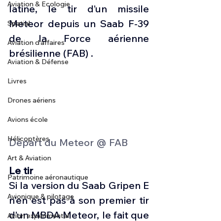
Aviation & Ecologie
latine, le tir d’un missile 
Meteor depuis un Saab F-39 
Spatial
de la Force aérienne 
Aviation d'affaires
brésilienne (FAB) .
Aviation & Défense
Livres
Drones aériens
Avions école
Hélicoptères
Départ du Meteor @ FAB
Art & Aviation
Le tir
Patrimoine aéronautique
Si la version du Saab Gripen E 
Avionique & pilotage
n’en est pas à son premier tir 
d’un MBDA Meteor, le fait que 
Avion expérimental