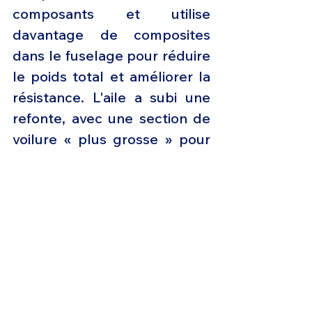
composants et utilise 
davantage de composites 
dans le fuselage pour réduire 
le poids total et améliorer la 
résistance. L'aile a subi une 
refonte, avec une section de 
voilure « plus grosse » pour 
augmenter la stabilité à 
basse vitesse et à basse 
altitude, ainsi que pour 
augmenter la capacité de 
carburant interne. Le 
constructeur affirme que le 
nouvel avion a une traînée 
plus faible et une meilleure 