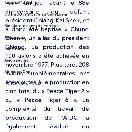
1974, un jour avant le 88e 
Airbus H145M
anniversaire du défunt 
Opération militaire au Vénézuela
président Chiang Kai Shek, et 
Simulateur avion de combat
a donc été baptisé « Chung 
Chen », un alias du président 
Avionneurs
Chiang. La production des 
Tiltrotors
100 avions a été achevée en 
Avion secret
novembre 1977. Plus tard, 208 
Air Force One
avions supplémentaires ont 
été ajoutés à la production en 
IAI Kfir C2/C7/TC2
cinq lots, du « Peace Tiger 2 » 
au « Peace Tiger 6 ». La 
complexité du travail de 
production de l'AIDC a 
également évolué en 