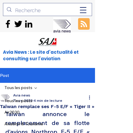
Avia News : Le site d'actualité et
consulting sur l'aviation
Post
Tous les posts
Avia news
Tous les posts
7 nov. 2023
4 min de lecture
Taïwan remplace ses F-5 E/F « Tiger II »
Air2030
Taïwan annonce le 
remplacement de sa flotte 
Aviation & Tourisme
d’avions Northrop F-5 E/F « 