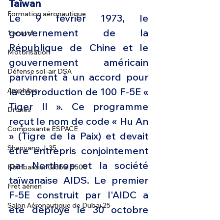
Taïwan 
Formation aéronautique
Le 9 février 1973, le 
gouvernement de la 
1 er avril
République de Chine et le 
Motorisation
gouvernement américain 
Défense sol-air DSA
parvinrent à un accord pour 
la coproduction de 100 F-5E « 
Amphibie
Tiger II ». Ce programme 
Drones
reçut le nom de code « Hu An 
Composante ESPACE
» (Tigre de la Paix) et devait 
Shenyang J-35
être entrepris conjointement 
par Northrop et la société 
Bombardier Global 6500
taïwanaise AIDS. Le premier 
Fret aérien
F-5E construit par l'AIDC a 
Salon Aéronautique de Dubaï 25
été déployé le 30 octobre 