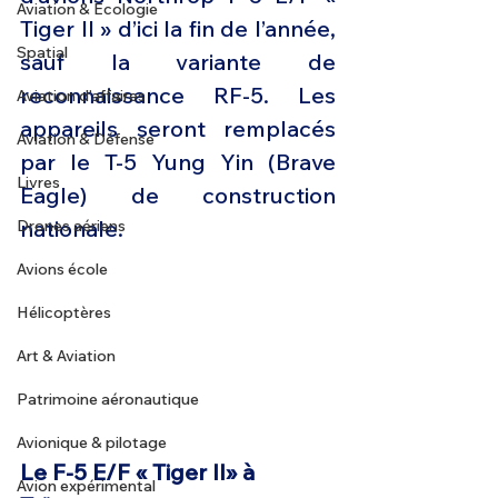
Aviation & Ecologie
Tiger II » d’ici la fin de l’année, 
Spatial
sauf la variante de 
reconnaissance RF-5. Les 
Aviation d'affaires
appareils seront remplacés 
Aviation & Défense
par le T-5 Yung Yin (Brave 
Livres
Eagle) de construction 
nationale.
Drones aériens
Avions école
Hélicoptères
Art & Aviation
Patrimoine aéronautique
Avionique & pilotage
Le F-5 E/F « Tiger II» à 
Avion expérimental