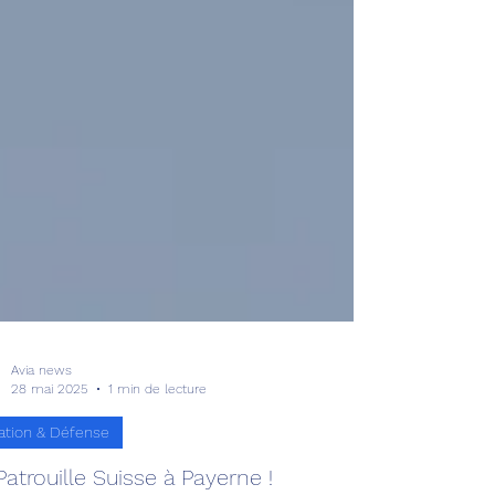
Avia news
28 mai 2025
1 min de lecture
ation & Défense