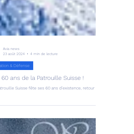
Avia news
23 août 2024
4 min de lecture
ation & Défense
 60 ans de la Patrouille Suisse !
trouille Suisse fête ses 60 ans d’existence, retour sur l’histoire de no