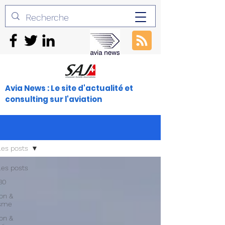
Avia News : Le site d'actualité et
consulting sur l'aviation
les posts
les posts
30
ion &
isme
ion &