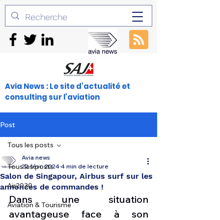
Avia News : Le site d'actualité et
consulting sur l'aviation
Post
Tous les posts
Avia news
Tous les posts
22 févr. 2024
4 min de lecture
Salon de Singapour, Airbus surf sur les
Air2030
annonces de commandes !
Dans une situation 
Aviation & Tourisme
avantageuse face à son 