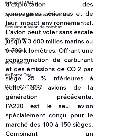
Airbus H145M
d'exploitation des 
compagnies aériennes et de 
Opération militaire au Vénézuela
leur impact environnemental. 
Simulateur avion de combat
L'avion peut voler sans escale 
Avionneurs
jusqu'à 3 600 milles marins ou 
6 700 kilomètres. Offrant une 
Tiltrotors
consommation de carburant 
Avion secret
et des émissions de CO 2 par 
Air Force One
siège 25 % inférieures à 
celles des avions de la 
IAI Kfir C2/C7/TC2
génération précédente, 
l'A220 est le seul avion 
spécialement conçu pour le 
marché des 100 à 150 sièges. 
Combinant un 