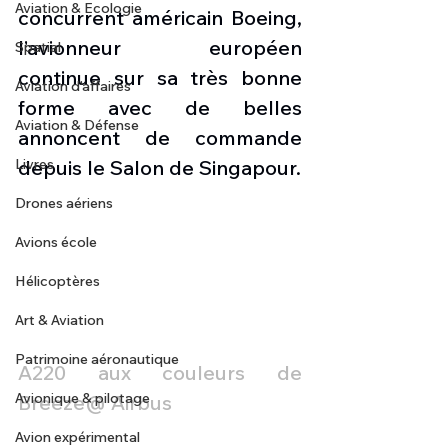
Aviation & Ecologie
concurrent américain Boeing, 
l’avionneur européen 
Spatial
continue sur sa très bonne 
Aviation d'affaires
forme avec de belles 
Aviation & Défense
annoncent de commande 
Livres
depuis le Salon de Singapour.
Drones aériens
Avions école
Hélicoptères
Art & Aviation
Patrimoine aéronautique
A220 aux couleurs de 
Avionique & pilotage
Breeze@ Airbus 
Avion expérimental