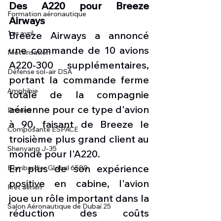
Des A220 pour Breeze 
Formation aéronautique
Airways
1 er avril
Breeze Airways a annoncé 
une commande de 10 avions 
Motorisation
A220-300 supplémentaires, 
Défense sol-air DSA
portant la commande ferme 
Amphibie
totale de la compagnie 
aérienne pour ce type d'avion 
Drones
à 90, faisant de Breeze le 
Composante ESPACE
troisième plus grand client au 
Shenyang J-35
monde pour l'A220.
En plus de son expérience 
Bombardier Global 6500
positive en cabine, l'avion 
Fret aérien
joue un rôle important dans la 
Salon Aéronautique de Dubaï 25
réduction des coûts 