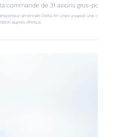
Avia news
28 janv.
2 min de lecture
ta commande de 31 avions gros-porteurs à Airbus
ransporteur américain Delta Air Lines a passé une commande ferme pou
ation auprès d'Airbus.