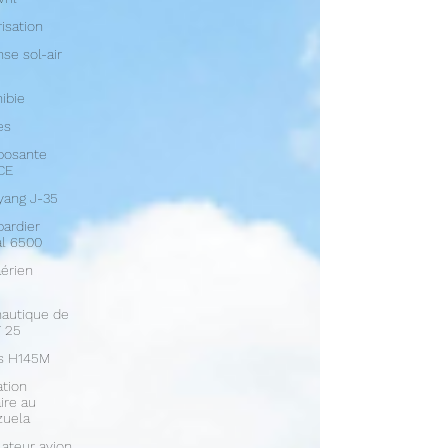
isation
se sol-air
ibie
es
osante
CE
yang J-35
ardier
l 6500
aérien
autique de
 25
us H145M
tion
aire au
zuela
ateur avion