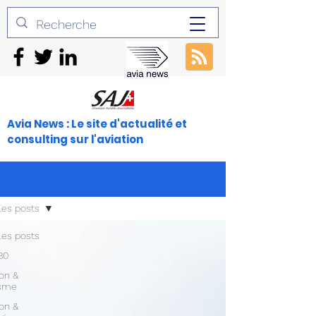
Avia News : Le site d'actualité et
consulting sur l'aviation
les posts
les posts
30
ion &
isme
ion &