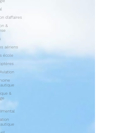
gie
al
on d'affaires
ion &
nse
s
s aériens
s école
optères
 Aviation
moine
autique
ique &
age
rimental
ation
autique
vril