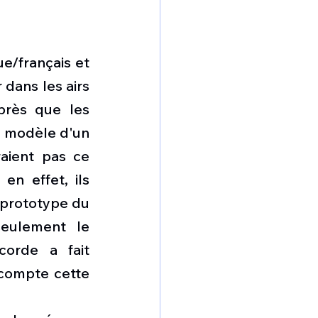
/français et 
dans les airs 
près que les 
 modèle d'un 
aient pas ce 
n effet, ils 
 prototype du 
eulement le 
orde a fait 
compte cette 