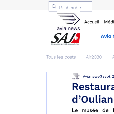
Accueil
Médi
Avia 
Tous les posts
Air2030
Avia news
3 sept. 
Aviation & Défense
Livr
Restaur
d’Oulian
Patrimoine aéronautique
Le musée de l’A