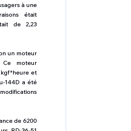
ssagers à une 
sons était 
ait de 2,23 
ion un moteur 
 Ce moteur 
kgf*heure et 
u-144D a été 
odifications 
tance de 6200 
urs RD-36-51 