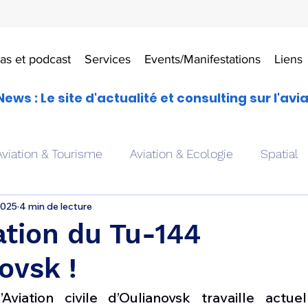
as et podcast
Services
Events/Manifestations
Liens
News : Le site d'actualité et consulting sur l'avi
Aviation & Tourisme
Aviation & Ecologie
Spatial
2025
4 min de lecture
es
Drones aériens
Avions école
Hélicoptère
ation du Tu-144
ovsk !
Avionique & pilotage
Avion expérimental
Form
viation civile d’Oulianovsk travaille actue