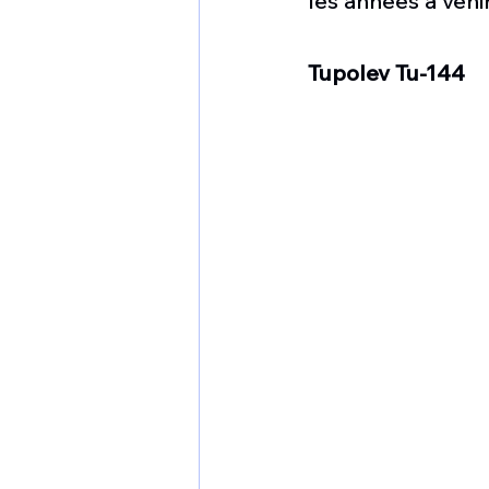
les années à venir
Tupolev Tu-144