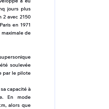
eloppé a eu 
q jours plus 
h 2 avec 2150 
aris en 1971 
e maximale de 
upersonique 
été soulevée 
 par le pilote 
sa capacité à 
ée. En mode 
m, alors que 