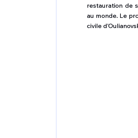
1 er avril
Motorisation
restauration de 
au monde. Le proje
civile d’Oulianov
Shenyang J-35
Bombard
Airbus H145M
Opération
Tiltrotors