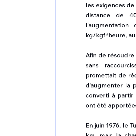
les exigences de 
distance de 40
l’augmentation
kg/kgf*heure, au 
Afin de résoudre 
sans raccourci
promettait de ré
d’augmenter la p
converti à parti
ont été apportée
En juin 1976, le 
km, mais la cha