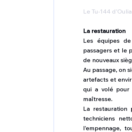
Le Tu-144 d'Oul
La restauration
Les équipes de 
passagers et le p
de nouveaux sièg
Au passage, on s
artefacts et envi
qui a volé pour
maîtresse.
La restauration p
techniciens nett
l’empennage, to