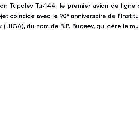
Défense sol-air DSA
Amphibie
Drones
C
son Tupolev Tu-144, le premier avion de ligne 
t coïncide avec le 90ᵉ anniversaire de l’Institut 
sk (UIGA), du nom de B.P. Bugaev, qui gère le mu
ier Global 6500
Fret aérien
Salon Aéronautiqu
 militaire au Vénézuela
Simulateur avion de comba