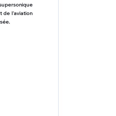
omposante ESPACE
supersonique 
de l’aviation 
sée. 
e de Dubaï 25
t
Avionneurs