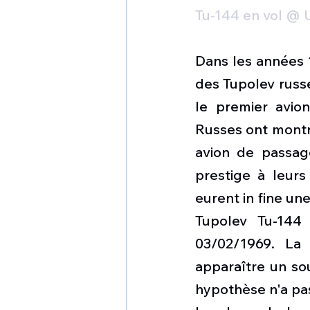
Tu-144 en vol @
Dans les années 
des Tupolev russe
le premier avio
Russes ont montré
avion de passager
prestige à leurs
eurent in fine un
Tupolev Tu-144 
03/02/1969. La 
apparaître un so
hypothèse n'a pa