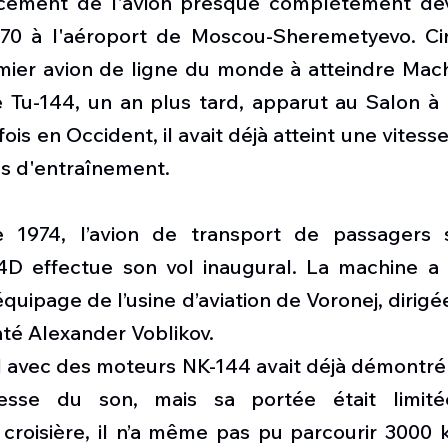
cement de l'avion presque complètement dév
970 à l'aéroport de Moscou-Sheremetyevo. Cin
remier avion de ligne du monde à atteindre Mac
 Tu-144, un an plus tard, apparut au Salon à P
ois en Occident, il avait déjà atteint une vitess
s d'entraînement.
1974, l’avion de transport de passagers s
D effectue son vol inaugural. La machine a 
’équipage de l’usine d’aviation de Voronej, dirigée
té Alexander Voblikov.
l avec des moteurs NK-144 avait déjà démontré 
tesse du son, mais sa portée était limit
croisière, il n’a même pas pu parcourir 3000 k