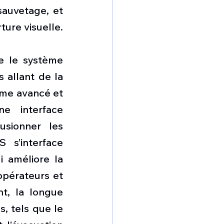
auvetage, et 
ture visuelle.
 le système 
 allant de la 
me avancé et 
e interface 
sionner les 
s’interface 
 améliore la 
opérateurs et 
t, la longue 
, tels que le 