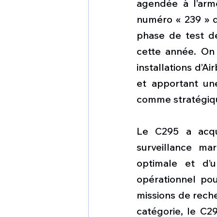
agendée à l’armé
numéro « 239 » qu
phase de test de 
cette année. On 
installations d’Ai
et apportant un
comme stratégiqu
Le C295 a acqui
surveillance ma
optimale et d’
opérationnel pour
missions de rech
catégorie, le C2