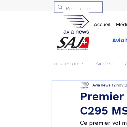
Accueil
Médi
Avia 
Tous les posts
Air2030
Avia news
12 nov. 
Aviation & Défense
Livr
Premier 
C295 MS
Patrimoine aéronautique
Ce premier vol m