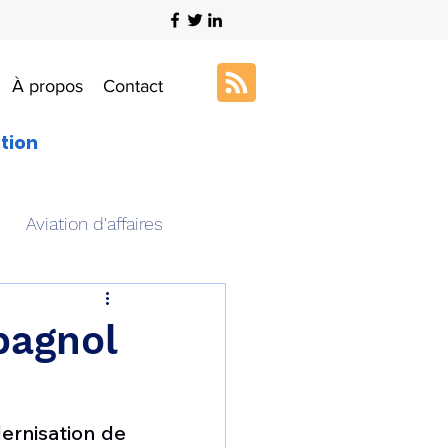
À propos
Contact
ation
Aviation d'affaires
s
Art & Aviation
pagnol
ation aéronautique
rnisation de 