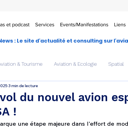
as et podcast
Services
Events/Manifestations
Liens
News : Le site d'actualité et consulting sur l'avi
Aviation & Tourisme
Aviation & Ecologie
Spatial
2025
3 min de lecture
es
Drones aériens
Avions école
Hélicoptère
vol du nouvel avion es
A !
Avionique & pilotage
Avion expérimental
Form
arque une étape majeure dans l'effort de mode