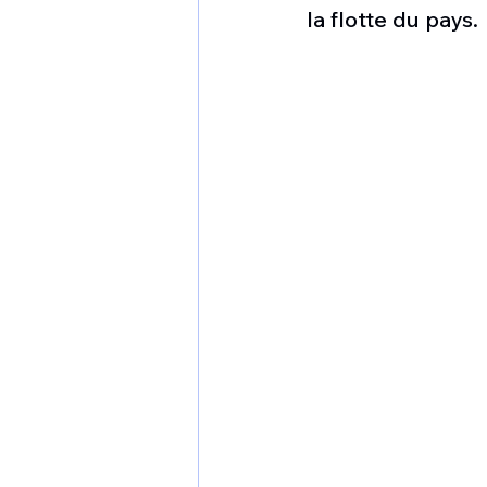
1 er avril
Motorisation
la flotte du pays.
Shenyang J-35
Bombard
Airbus H145M
Opération
Tiltrotors