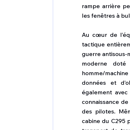
rampe arrière pe
les fenêtres à bu
Au cœur de l’éq
tactique entièrem
guerre antisous-m
moderne doté d’
homme/machine i
données et d’ob
également avec l
connaissance de l
des pilotes. Mêm
cabine du C295 pe