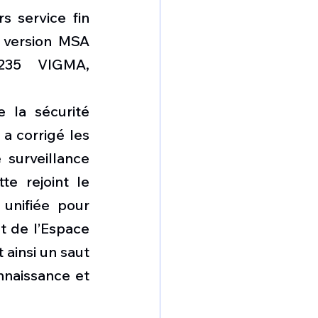
s service fin 
version MSA 
235 VIGMA, 
 la sécurité 
a corrigé les 
surveillance 
e rejoint le 
unifiée pour 
et de l’Espace 
insi un saut 
nnaissance et 