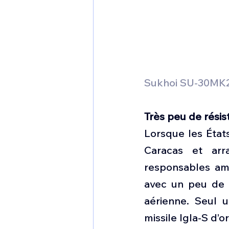
Sukhoi SU-30MK2
Très peu de rési
Lorsque les États
Caracas et arr
responsables amér
avec un peu de ti
aérienne. Seul 
missile Igla-S d’o