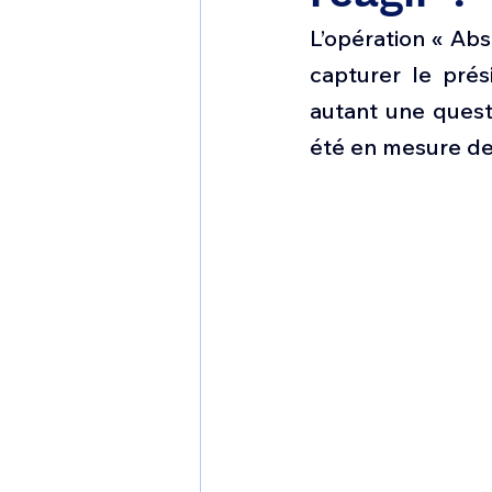
1 er avril
Motorisation
L’opération « Abs
capturer le prés
Shenyang J-35
Bombard
autant une quest
été en mesure de 
Airbus H145M
Opération
Tiltrotors