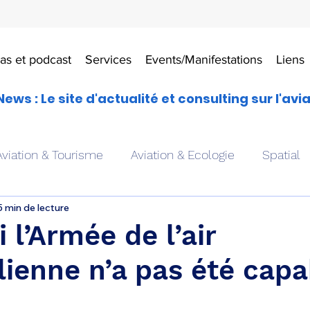
as et podcast
Services
Events/Manifestations
Liens
News : Le site d'actualité et consulting sur l'avi
Aviation & Tourisme
Aviation & Ecologie
Spatial
5 min de lecture
es
Drones aériens
Avions école
Hélicoptère
 l’Armée de l’air
ienne n’a pas été capa
Avionique & pilotage
Avion expérimental
Form