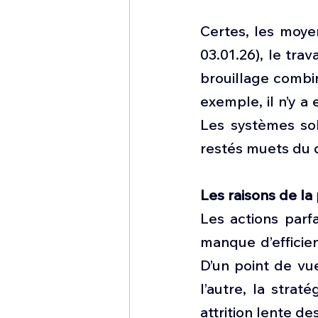
Certes, les moye
03.01.26), le tra
brouillage combin
exemple, il n’y a 
Les systèmes sol
restés muets du d
Les raisons de la 
Les actions parf
manque d’efficien
D’un point de vue
l’autre, la stra
attrition lente de