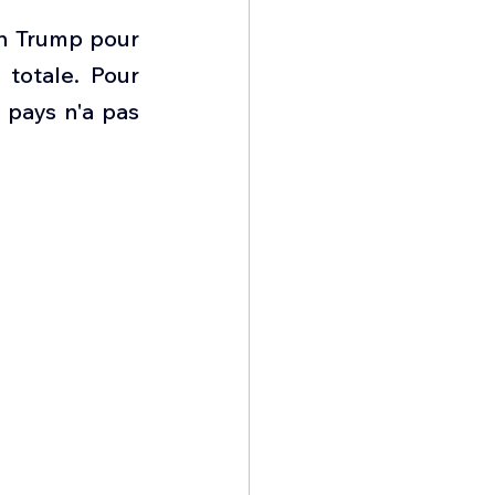
omposante ESPACE
n Trump pour 
totale. Pour 
e de Dubaï 25
pays n'a pas 
t
Avionneurs