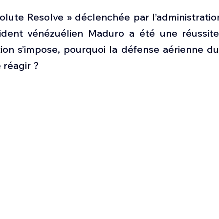
Défense sol-air DSA
Amphibie
Drones
C
olute Resolve » déclenchée par l’administratio
ident vénézuélien Maduro a été une réussite 
ier Global 6500
Fret aérien
Salon Aéronautiqu
ion s’impose, pourquoi la défense aérienne du 
réagir ? 
 militaire au Vénézuela
Simulateur avion de comba