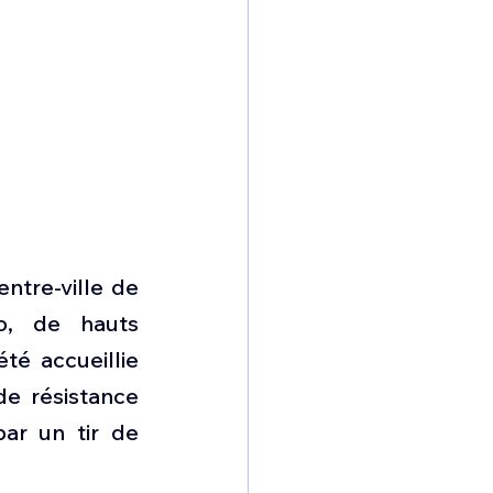
ntre-ville de 
o, de hauts 
é accueillie 
de résistance 
r un tir de 