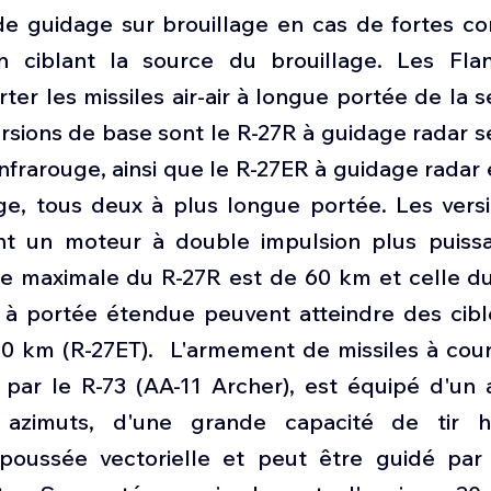
 guidage sur brouillage en cas de fortes co
en ciblant la source du brouillage. Les Fla
r les missiles air-air à longue portée de la s
rsions de base sont le R-27R à guidage radar sem
nfrarouge, ainsi que le R-27ER à guidage radar e
ge, tous deux à plus longue portée. Les versi
nt un moteur à double impulsion plus puiss
tée maximale du R-27R est de 60 km et celle du
 à portée étendue peuvent atteindre des cible
0 km (R-27ET).  L'armement de missiles à cour
 par le R-73 (AA-11 Archer), est équipé d'un a
 azimuts, d'une grande capacité de tir h
ussée vectorielle et peut être guidé par l