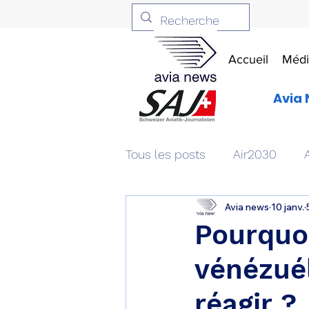
Accueil
Médi
Avia 
Tous les posts
Air2030
Avia news
10 janv.
Aviation & Défense
Livr
Pourquoi
vénézuél
Patrimoine aéronautique
réagir ?