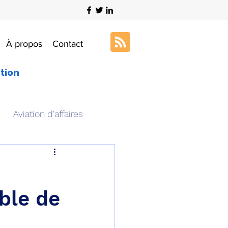
À propos
Contact
ation
Aviation d'affaires
s
Art & Aviation
ble de
ation aéronautique