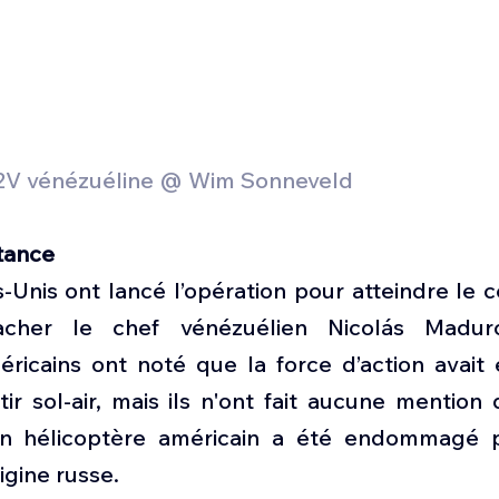
V vénézuéline @ Wim Sonneveld
stance
-Unis ont lancé l’opération pour atteindre le ce
acher le chef vénézuélien Nicolás Madur
icains ont noté que la force d’action avait ét
r sol-air, mais ils n'ont fait aucune mention 
un hélicoptère américain a été endommagé pa
rigine russe.