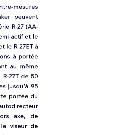
ntre-mesures 
nker peuvent 
érie R-27 (AA-
i-actif et le 
t le R-27ET à 
ons à portée 
ant au même 
 R-27T de 50 
s jusqu'à 95 
te portée du 
utodirecteur 
ors axe, de 
e viseur de 