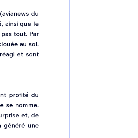
(avianews du 
 ainsi que le 
pas tout. Par 
louée au sol. 
éagi et sont 
t profité du 
lle se nomme. 
rprise et, de 
a généré une 