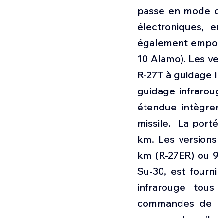
passe en mode de
électroniques, 
également emporte
10 Alamo). Les ve
R-27T à guidage i
guidage infrarou
étendue intègre
missile.  La por
km. Les versions
km (R-27ER) ou 9
Su-30, est fourni
infrarouge tous
commandes de po