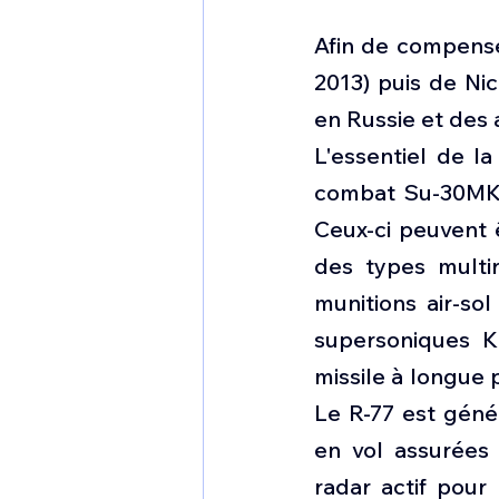
Afin de compense
2013) puis de Ni
en Russie et des 
L'essentiel de l
combat Su-30MK2V
Ceux-ci peuvent ê
des types multi
munitions air-sol
supersoniques KH
missile à longue 
Le R-77 est génér
en vol assurées 
radar actif pour