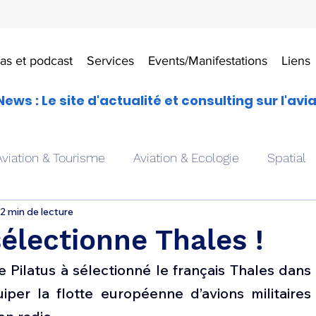
as et podcast
Services
Events/Manifestations
Liens
News : Le site d'actualité et consulting sur l'avi
Aviation & Tourisme
Aviation & Ecologie
Spatial
2 min de lecture
es
Drones aériens
Avions école
Hélicoptère
sélectionne Thales !
e Pilatus à sélectionné le français Thales dans 
Avionique & pilotage
Avion expérimental
Form
iper la flotte européenne d’avions militaires