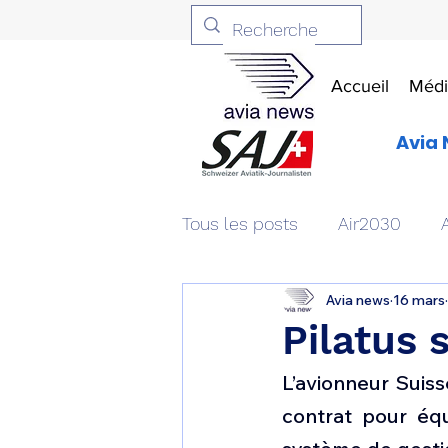
Accueil
Médi
Avia 
Tous les posts
Air2030
Avia news
16 mars
Aviation & Défense
Livr
Pilatus 
L’avionneur Suiss
Patrimoine aéronautique
contrat pour équ