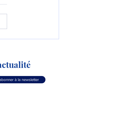
Colombie commande le
90 « Millennium » !
ctualité
abonner à la newsletter