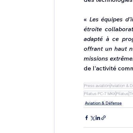
« 
Les équipes d’i
étroite collabor
adapté à ce pro
offrant un haut n
missions extrême
de l'activité com
Press aviation
Aviation & 
Pilatus PC-7 MKX
Pilatus
T
Aviation & Défense