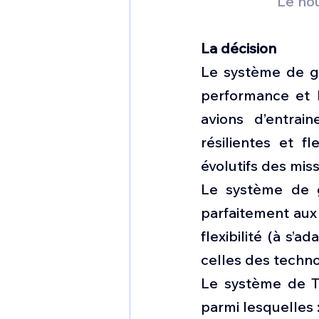
Le no
La décision
Le système de ges
performance et l
avions d’entrai
résilientes et f
évolutifs des mis
Le système de g
parfaitement aux e
flexibilité (à s’a
celles des techno
Le système de Th
parmi lesquelles 