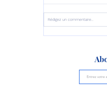
Rédigez un commentaire...
L’Australie équipe ses F-35
d’AIM-260 !
Abo