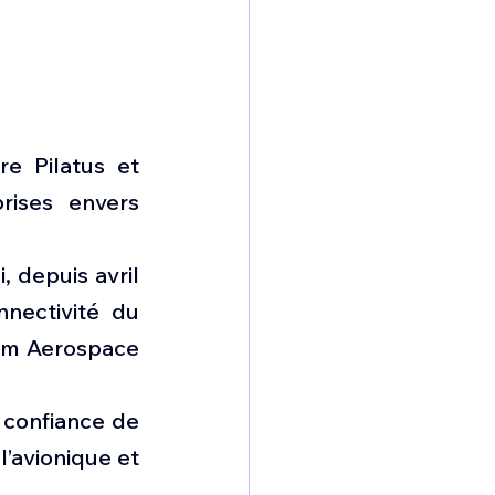
e Pilatus et 
ises envers 
 depuis avril 
nectivité du 
am Aerospace 
 confiance de 
’avionique et 