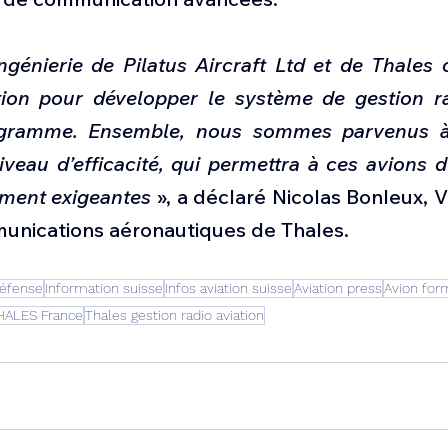
ngénierie de Pilatus Aircraft Ltd et de Thales
ation pour développer le système de gestion ra
gramme. Ensemble, nous sommes parvenus à
iveau d’efficacité, qui permettra à ces avions d
ment exigeantes
 », a déclaré Nicolas Bonleux, V
munications aéronautiques de Thales.
Défense
Information suisse
Infos aviation suisse
Aviation press
Avion for
HALES France
Thales gestion radio aviation