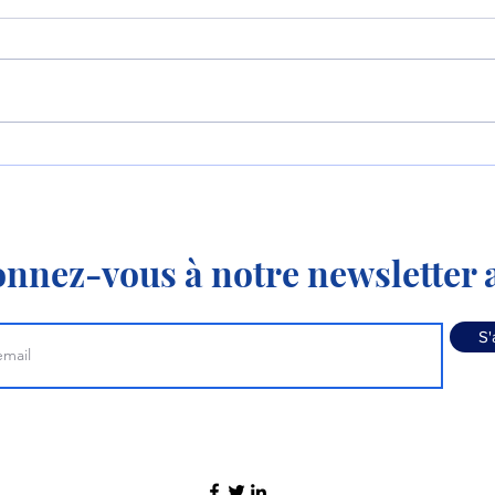
Le P-8 et le MQ-4
La 
apprennent à travailler
KC-3
ensemble !
nnez-vous à notre newsletter a
S'