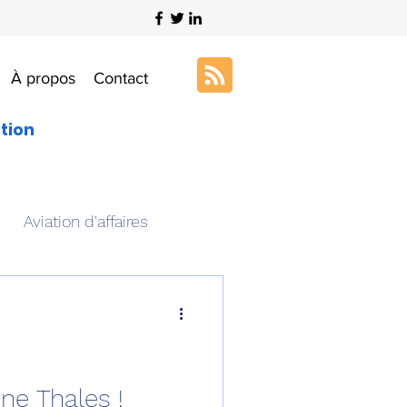
À propos
Contact
ation
Aviation d'affaires
s
Art & Aviation
ation aéronautique
nne Thales !