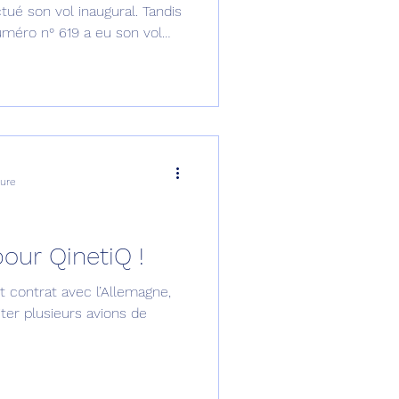
ctué son vol inaugural. Tandis
 619 a eu son vol
ars.
ture
pour QinetiQ !
t contrat avec l’Allemagne,
iter plusieurs avions de