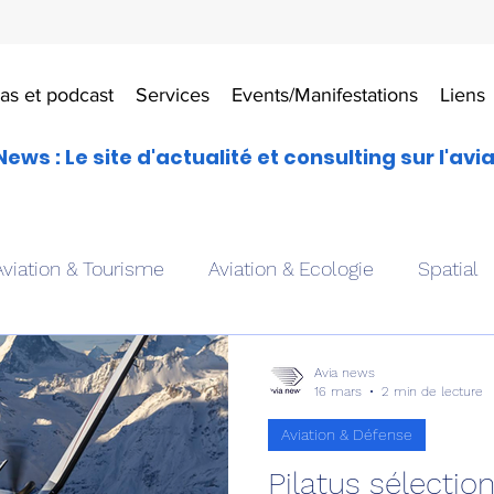
as et podcast
Services
Events/Manifestations
Liens
News : Le site d'actualité et consulting sur l'avi
Aviation & Tourisme
Aviation & Ecologie
Spatial
es
Drones aériens
Avions école
Hélicoptère
Avia news
16 mars
2 min de lecture
Aviation & Défense
Avionique & pilotage
Avion expérimental
Form
Pilatus sélectio