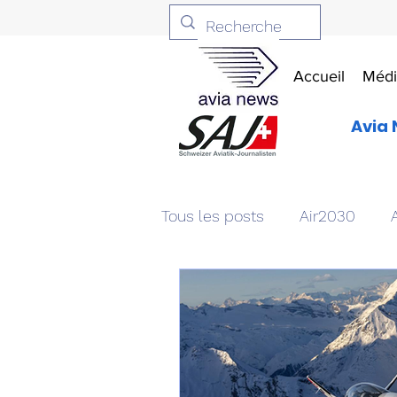
Accueil
Médi
Avia 
Tous les posts
Air2030
Aviation & Défense
Livr
Patrimoine aéronautique