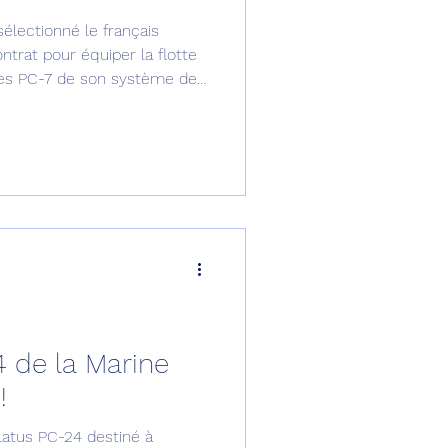
sélectionné le français
omposante ESPACE
ntrat pour équiper la flotte
res PC-7 de son système de
e de Dubaï 25
t
Avionneurs
 de la Marine
!
latus PC-24 destiné à