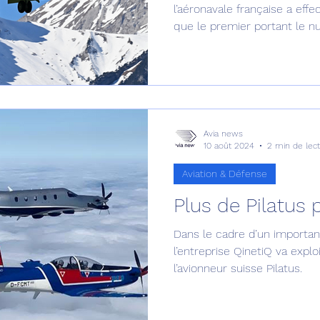
l’aéronavale française a effe
que le premier portant le numéro n°
inaugural passé sous les rad
Avia news
10 août 2024
2 min de lec
Aviation & Défense
Plus de Pilatus 
Dans le cadre d’un importan
l’entreprise QinetiQ va explo
l’avionneur suisse Pilatus.