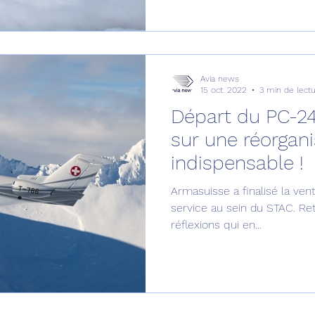
Avia news
15 oct. 2022
3 min de lect
Départ du PC-24
sur une réorgani
indispensable !
Armasuisse a finalisé la ven
service au sein du STAC. Ret
réflexions qui en...