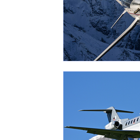
1 er avril
Motorisation
Shenyang J-35
Bombard
Airbus H145M
Opération
Tiltrotors