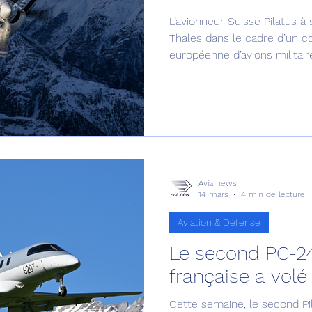
L’avionneur Suisse Pilatus à 
Défense sol-air DSA
Amphibie
Drones
C
Thales dans le cadre d’un co
européenne d’avions militai
gestion radio.
ier Global 6500
Fret aérien
Salon Aéronautiqu
 militaire au Vénézuela
Simulateur avion de comba
Avia news
14 mars
4 min de lecture
Aviation & Défense
Le second PC-24
française a volé 
Cette semaine, le second Pi