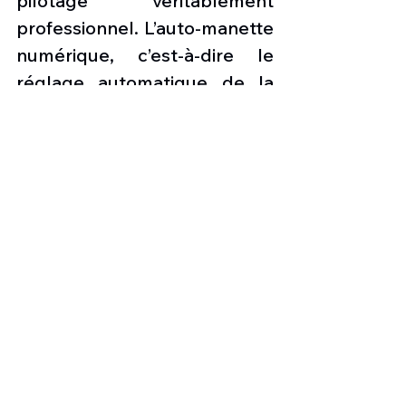
pilotage véritablement 
professionnel. L’auto-manette 
numérique, c’est-à-dire le 
réglage automatique de la 
poussée, réduit la charge de 
travail du pilote pour une 
sécurité accrue et assure 
l’optimisation automatique de 
la puissance à chaque phase 
du vol.
Nouvelle cabine avec de plus 
grandes fenêtres 
Les fenêtres de la cabine ont 
été agrandies de 10% afin 
d’améliorer l’expérience des 