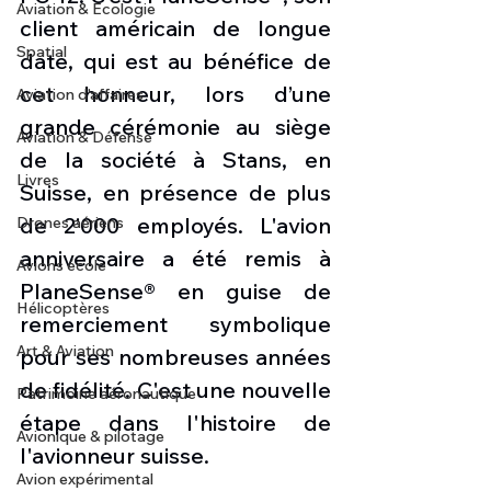
Aviation & Ecologie
client américain de longue 
Spatial
date, qui est au bénéfice de 
cet honneur, lors d’une 
Aviation d'affaires
grande cérémonie au siège 
Aviation & Défense
de la société à Stans, en 
Livres
Suisse, en présence de plus 
de 2’000 employés. L'avion 
Drones aériens
anniversaire a été remis à 
Avions école
PlaneSense® en guise de 
Hélicoptères
remerciement symbolique 
Art & Aviation
pour ses nombreuses années 
de fidélité. C'est une nouvelle 
Patrimoine aéronautique
étape dans l'histoire de 
Avionique & pilotage
l'avionneur suisse.
Avion expérimental