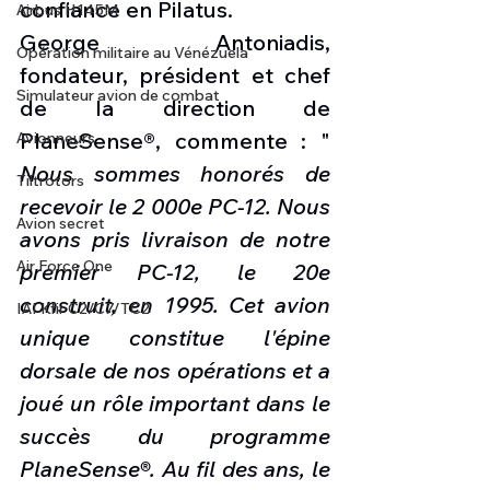
confiance en Pilatus.
Airbus H145M
George Antoniadis, 
Opération militaire au Vénézuela
fondateur, président et chef 
Simulateur avion de combat
de la direction de 
PlaneSense®, commente : " 
Avionneurs
Nous sommes honorés de 
Tiltrotors
recevoir le 2 000e PC-12. Nous 
Avion secret
avons pris livraison de notre 
Air Force One
premier PC-12, le 20e 
construit, en 1995. Cet avion 
IAI Kfir C2/C7/TC2
unique constitue l'épine 
dorsale de nos opérations et a 
joué un rôle important dans le 
succès du programme 
PlaneSense®. Au fil des ans, le 