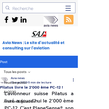
Avia News : Le site d'actualité et
consulting sur l'aviation
Post
Tous les posts
Avia news
Tous les posts
12 mai 2023
5 min de lecture
Pilatus livre le 2'000 ème PC-12 !
Air2030
L’avionneur suisse Pilatus a 
livré aujourd’hui le 2'000 ème 
Aviation & Tourisme
PC-12. C’est PlaneSense®, son 