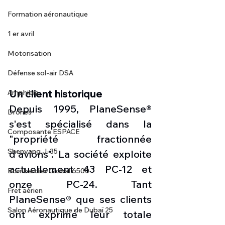
Formation aéronautique
1 er avril
Motorisation
Défense sol-air DSA
Un client historique
Amphibie
Depuis 1995, PlaneSense® 
Drones
s'est spécialisé dans la 
Composante ESPACE
"propriété fractionnée 
Shenyang J-35
d'avions". La société exploite 
actuellement 43 PC-12 et 
Bombardier Global 6500
onze PC-24. Tant 
Fret aérien
PlaneSense® que ses clients 
Salon Aéronautique de Dubaï 25
ont exprimé leur totale 