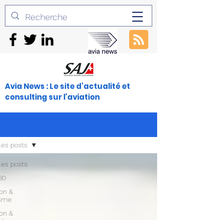
Avia News : Le site d'actualité et
consulting sur l'aviation
les posts
les posts
30
ion &
isme
ion &