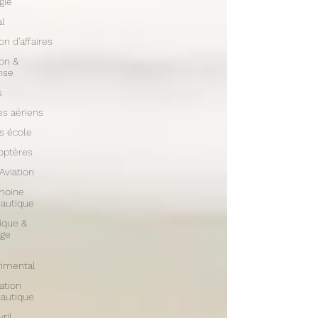
gie
al
on d'affaires
ion &
nse
s
s aériens
s école
optères
 Aviation
moine
autique
ique &
age
rimental
ation
autique
vril