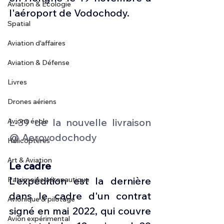
Aviation & Ecologie
l'aéroport de Vodochody.
Spatial
Aviation d'affaires
Aviation & Défense
Livres
Drones aériens
L-39 de la nouvelle livraison 
Avions école
@ Aerovodochody
Hélicoptères
Art & Aviation
Le cadre 
L'expédition est la dernière 
Patrimoine aéronautique
dans le cadre d'un contrat 
Avionique & pilotage
signé en mai 2022, qui couvre 
Avion expérimental