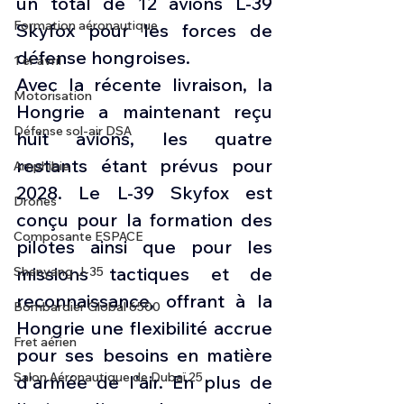
un total de 12 avions L-39 
Formation aéronautique
Skyfox pour les forces de 
défense hongroises.
1 er avril
Avec la récente livraison, la 
Motorisation
Hongrie a maintenant reçu 
Défense sol-air DSA
huit avions, les quatre 
restants étant prévus pour 
Amphibie
2028. Le L-39 Skyfox est 
Drones
conçu pour la formation des 
Composante ESPACE
pilotes ainsi que pour les 
missions tactiques et de 
Shenyang J-35
reconnaissance, offrant à la 
Bombardier Global 6500
Hongrie une flexibilité accrue 
Fret aérien
pour ses besoins en matière 
Salon Aéronautique de Dubaï 25
d'armée de l'air. En plus de 