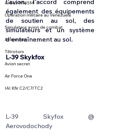
l'avion, l'accord comprend 
Airbus H145M
également des équipements 
Opération militaire au Vénézuela
de soutien au sol, des 
Simulateur avion de combat
simulateurs et un système 
d'entraînement au sol.
Avionneurs
Tiltrotors
L-39 Skykfox
Avion secret
Air Force One
IAI Kfir C2/C7/TC2
L-39 Skyfox @ 
Aerovodochody