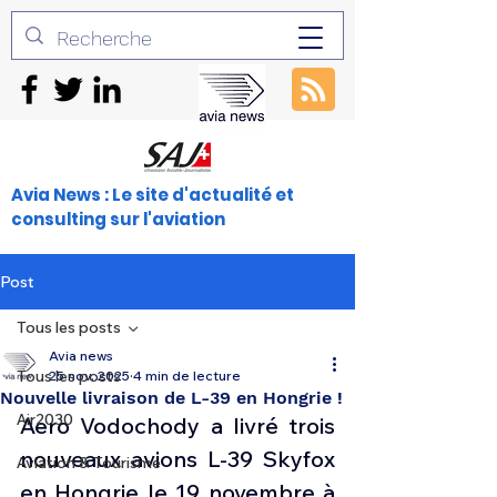
Avia News : Le site d'actualité et
consulting sur l'aviation
Post
Tous les posts
Avia news
Tous les posts
25 nov. 2025
4 min de lecture
Nouvelle livraison de L-39 en Hongrie !
Air2030
Aero Vodochody a livré trois 
nouveaux avions L-39 Skyfox 
Aviation & Tourisme
en Hongrie le 19 novembre à 