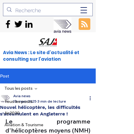
Avia News : Le site d'actualité et
consulting sur l'aviation
Post
Tous les posts
Avia news
Tous les posts
16 mars 2025
3 min de lecture
Nouvel hélicoptère, les difficultés
Air2030
s’accumulent en Angleterre !
Le programme 
Aviation & Tourisme
d'hélicoptères moyens (NMH) 