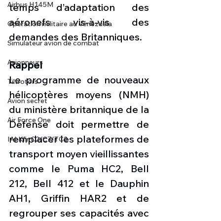
Airbus H145M
temps d’adaptation des 
aéronefs vis-à-vis des 
Opération militaire au Vénézuela
demandes des Britanniques. 
Simulateur avion de combat
Avionneurs
Rappel
Le programme de nouveaux 
Tiltrotors
hélicoptères moyens (NMH) 
Avion secret
du ministère britannique de la 
Air Force One
Défense doit permettre de 
remplacer les plateformes de 
IAI Kfir C2/C7/TC2
transport moyen vieillissantes 
comme le Puma HC2, Bell 
212, Bell 412 et le Dauphin 
AH1, Griffin HAR2 et de 
regrouper ses capacités avec 