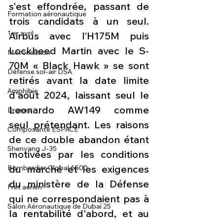
s'est effondrée, passant de 
Formation aéronautique
trois candidats à un seul. 
1 er avril
Airbus avec l’H175M puis 
Lockheed Martin avec le S-
Motorisation
70M « Black Hawk » se sont 
Défense sol-air DSA
retirés avant la date limite 
Amphibie
d'août 2024, laissant seul le 
Leonardo AW149 comme 
Drones
seul prétendant. Les raisons 
Composante ESPACE
de ce double abandon étant 
Shenyang J-35
motivées par les conditions 
du marché et les exigences 
Bombardier Global 6500
du ministère de la Défense 
Fret aérien
qui ne correspondaient pas à 
Salon Aéronautique de Dubaï 25
la rentabilité d'abord, et au 