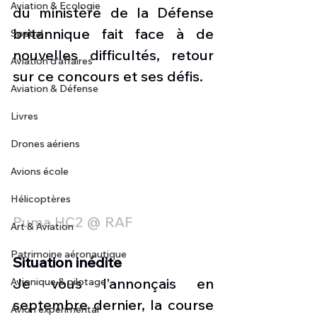
Aviation & Ecologie
du ministère de la Défense 
britannique fait face à de 
Spatial
nouvelles difficultés, retour 
Aviation d'affaires
sur ce concours et ses défis.
Aviation & Défense
Livres
Drones aériens
Avions école
Hélicoptères
Puma HC2 @ RAF
Art & Aviation
Patrimoine aéronautique
Situation inédite
Je vous l’annonçais en 
Avionique & pilotage
septembre dernier, la course 
Avion expérimental